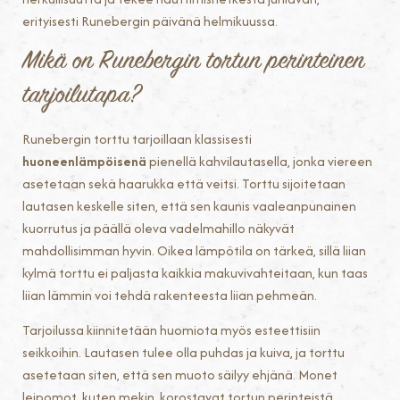
erityisesti Runebergin päivänä helmikuussa.
Mikä on Runebergin tortun perinteinen
tarjoilutapa?
Runebergin torttu tarjoillaan klassisesti
huoneenlämpöisenä
pienellä kahvilautasella, jonka viereen
asetetaan sekä haarukka että veitsi. Torttu sijoitetaan
lautasen keskelle siten, että sen kaunis vaaleanpunainen
kuorrutus ja päällä oleva vadelmahillo näkyvät
mahdollisimman hyvin. Oikea lämpötila on tärkeä, sillä liian
kylmä torttu ei paljasta kaikkia makuvivahteitaan, kun taas
liian lämmin voi tehdä rakenteesta liian pehmeän.
Tarjoilussa kiinnitetään huomiota myös esteettisiin
seikkoihin. Lautasen tulee olla puhdas ja kuiva, ja torttu
asetetaan siten, että sen muoto säilyy ehjänä. Monet
leipomot, kuten mekin, korostavat tortun perinteistä