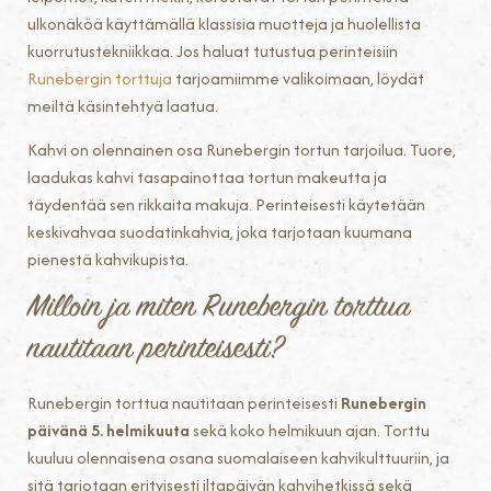
ulkonäköä käyttämällä klassisia muotteja ja huolellista
kuorrutustekniikkaa. Jos haluat tutustua perinteisiin
Runebergin torttuja
tarjoamiimme valikoimaan, löydät
meiltä käsintehtyä laatua.
Kahvi on olennainen osa Runebergin tortun tarjoilua. Tuore,
laadukas kahvi tasapainottaa tortun makeutta ja
täydentää sen rikkaita makuja. Perinteisesti käytetään
keskivahvaa suodatinkahvia, joka tarjotaan kuumana
pienestä kahvikupista.
Milloin ja miten Runebergin torttua
nautitaan perinteisesti?
Runebergin torttua nautitaan perinteisesti
Runebergin
päivänä 5. helmikuuta
sekä koko helmikuun ajan. Torttu
kuuluu olennaisena osana suomalaiseen kahvikulttuuriin, ja
sitä tarjotaan erityisesti iltapäivän kahvihetkissä sekä