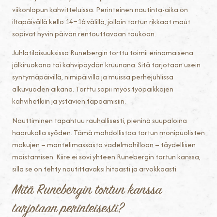
viikonlopun kahvitteluissa. Perinteinen nautinta-aika on
iltapäivällä kello 14–16 välillä, jolloin tortun rikkaat maut
sopivat hyvin päivän rentouttavaan taukoon.
Juhlatilaisuuksissa Runebergin torttu toimii erinomaisena
jälkiruokana tai kahvipöydän kruunana. Sitä tarjotaan usein
syntymäpäivillä, nimipäivillä ja muissa perhejuhlissa
alkuvuoden aikana. Torttu sopii myös työpaikkojen
kahvihetkiin ja ystävien tapaamisiin.
Nauttiminen tapahtuu rauhallisesti, pieninä suupaloina
haarukalla syöden. Tämä mahdollistaa tortun monipuolisten
makujen – mantelimassasta vadelmahilloon – täydellisen
maistamisen. Kiire ei sovi yhteen Runebergin tortun kanssa,
sillä se on tehty nautittavaksi hitaasti ja arvokkaasti.
Mitä Runebergin tortun kanssa
tarjotaan perinteisesti?