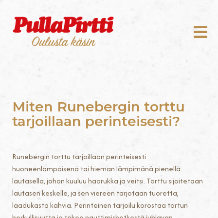
Miten Runebergin torttu
tarjoillaan perinteisesti?
Runebergin torttu tarjoillaan perinteisesti
huoneenlämpöisenä tai hieman lämpimänä pienellä
lautasella, johon kuuluu haarukka ja veitsi. Torttu sijoitetaan
lautasen keskelle, ja sen viereen tarjotaan tuoretta,
laadukasta kahvia. Perinteinen tarjoilu korostaa tortun
herkullisuutta ja tekee nauttimishetkestä juhlavan,