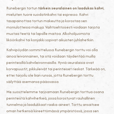
Runebergin tortun
tärkein seuralainen on laadukas kahvi
,
mieluiten tuore suodatinkahvi tai espresso. Kahvi
tasapainottaa tortun makeutta ja korostaa sen
moniulotteisia makuja. Vaihtoehtoisesti voidaan tarjota
mustaa teetä tai lapsille maitoa. Alkoholijuomista
liköörikahvi tai konjakki sopivat aikuisten juhlahetkiin.
Kahvipöydän sommittelussa Runebergin torttu voi olla
ainoa leivonnainen, tai sitä voidaan täydentää muilla
perinteisillä kahvileivonnaisilla. Hyviä seuralaisia ovat
korvapuustit, pikkuleivät tai perinteiset rieskat. Tärkeää on,
ettei tarjoilu ole liian runsas, jotta Runebergin torttu
säilyttää asemansa pääosassa.
Me suosittelemme tarjoamaan Runebergin torttua osana
perinteistä kahvihetkeä, jossa korostuvat rauhallinen
tunnelma ja laadukkaat raaka-aineet. Torttu ansaitsee
oman hetkensä kiireettömässä ympäristössä, jossa sen