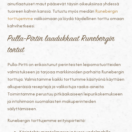
ainutlaatuiset maut pääsevät täysin oikeuksiinsa yhdessä
tuoreen kahvin kanssa. Tutustu myös meidän
Runebergin
torttujemme
valikoimaan ja löydä täydellinen torttu omaan
kahvihetkeesi.
Pulla-Pirtin laadukkaat Runebergin
tortut
Pulla-Pirtti on erikoistunut perinteisten leipomotuotteiden
valmistukseen ja tarjoaa markkinoiden parhaita Runebergin
torttuja. Valmistamme kaikki torttumme käsityönä käyttäen
alkuperäisiä reseptejä ja valikoituja raaka-aineita.
Toimintamme perustuu pitkäaikaiseen leipurikokemukseen
ja intohimoon suomalaisten makuperinteiden
säilyttämiseen.
Runebergin torttujemme erityispiirteitä:
Käsintehty mantelimassa ja tuore vadelmahillo