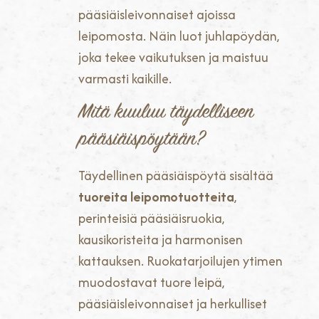
pääsiäisleivonnaiset ajoissa
leipomosta. Näin luot juhlapöydän,
joka tekee vaikutuksen ja maistuu
varmasti kaikille.
Mitä kuuluu täydelliseen
pääsiäispöytään?
Täydellinen pääsiäispöytä sisältää
tuoreita leipomotuotteita
,
perinteisiä pääsiäisruokia,
kausikoristeita ja harmonisen
kattauksen. Ruokatarjoilujen ytimen
muodostavat tuore leipä,
pääsiäisleivonnaiset ja herkulliset