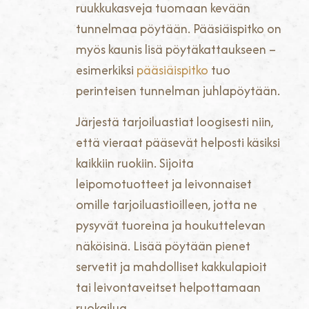
ruukkukasveja tuomaan kevään
tunnelmaa pöytään. Pääsiäispitko on
myös kaunis lisä pöytäkattaukseen –
esimerkiksi
pääsiäispitko
tuo
perinteisen tunnelman juhlapöytään.
Järjestä tarjoiluastiat loogisesti niin,
että vieraat pääsevät helposti käsiksi
kaikkiin ruokiin. Sijoita
leipomotuotteet ja leivonnaiset
omille tarjoiluastioilleen, jotta ne
pysyvät tuoreina ja houkuttelevan
näköisinä. Lisää pöytään pienet
servetit ja mahdolliset kakkulapioit
tai leivontaveitset helpottamaan
ruokailua.