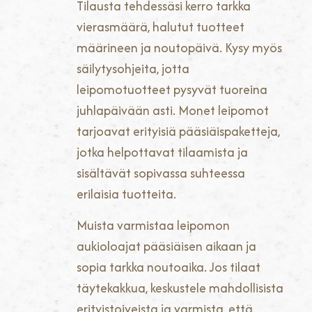
Tilausta tehdessäsi kerro tarkka
vierasmäärä, halutut tuotteet
määrineen ja noutopäivä. Kysy myös
säilytysohjeita, jotta
leipomotuotteet pysyvät tuoreina
juhlapäivään asti. Monet leipomot
tarjoavat erityisiä pääsiäispaketteja,
jotka helpottavat tilaamista ja
sisältävät sopivassa suhteessa
erilaisia tuotteita.
Muista varmistaa leipomon
aukioloajat pääsiäisen aikaan ja
sopia tarkka noutoaika. Jos tilaat
täytekakkua, keskustele mahdollisista
erityistoiveista ja varmista, että