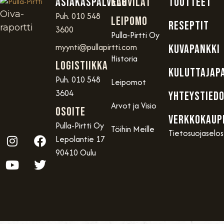
Asiakaspalvelu
Kahvilat
TUOTTEET
Oiva-
Puh. 010 548
Leipomo
RESEPTIT
raportti
3600
Pulla-Pirtti Oy
myynti@pullapirtti.com
KUVAPANKKI
Historia
Logistiikka
KULUTTAJAP
Puh. 010 548
Leipomot
3604
YHTEYSTIED
Arvot ja Visio
OSOITE
VERKKOKAUP
Pulla-Pirtti Oy
Töihin Meille
Tietosuojaselo
Lepolantie 17
90410 Oulu