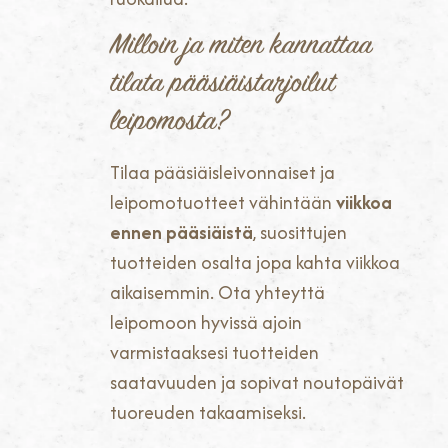
Milloin ja miten kannattaa
tilata pääsiäistarjoilut
leipomosta?
Tilaa pääsiäisleivonnaiset ja
leipomotuotteet vähintään
viikkoa
ennen pääsiäistä
, suosittujen
tuotteiden osalta jopa kahta viikkoa
aikaisemmin. Ota yhteyttä
leipomoon hyvissä ajoin
varmistaaksesi tuotteiden
saatavuuden ja sopivat noutopäivät
tuoreuden takaamiseksi.