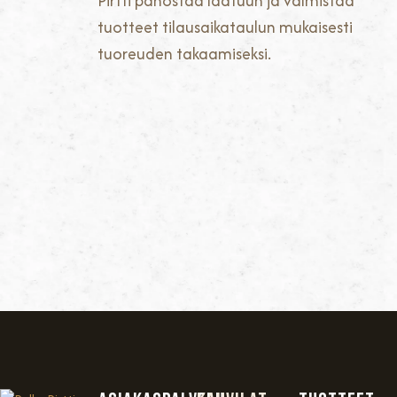
Pirtti panostaa laatuun ja valmistaa
tuotteet tilausaikataulun mukaisesti
tuoreuden takaamiseksi.