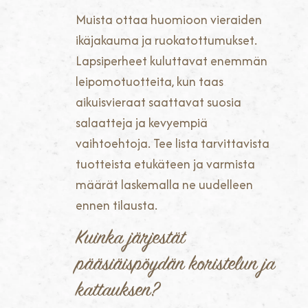
Muista ottaa huomioon vieraiden
ikäjakauma ja ruokatottumukset.
Lapsiperheet kuluttavat enemmän
leipomotuotteita, kun taas
aikuisvieraat saattavat suosia
salaatteja ja kevyempiä
vaihtoehtoja. Tee lista tarvittavista
tuotteista etukäteen ja varmista
määrät laskemalla ne uudelleen
ennen tilausta.
Kuinka järjestät
pääsiäispöydän koristelun ja
kattauksen?