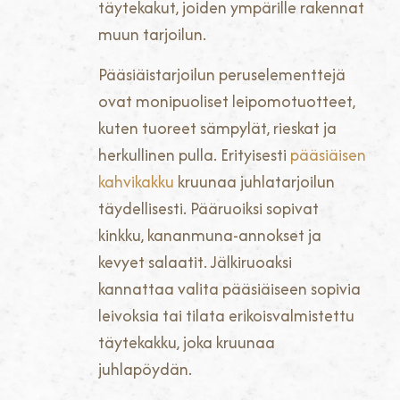
täytekakut, joiden ympärille rakennat
muun tarjoilun.
Pääsiäistarjoilun peruselementtejä
ovat monipuoliset leipomotuotteet,
kuten tuoreet sämpylät, rieskat ja
herkullinen pulla. Erityisesti
pääsiäisen
kahvikakku
kruunaa juhlatarjoilun
täydellisesti. Pääruoiksi sopivat
kinkku, kananmuna-annokset ja
kevyet salaatit. Jälkiruoaksi
kannattaa valita pääsiäiseen sopivia
leivoksia tai tilata erikoisvalmistettu
täytekakku, joka kruunaa
juhlapöydän.