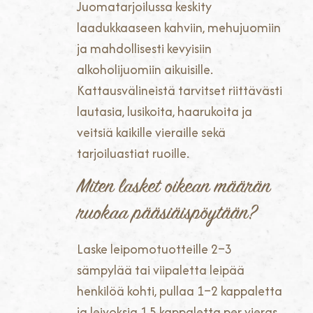
Juomatarjoilussa keskity
laadukkaaseen kahviin, mehujuomiin
ja mahdollisesti kevyisiin
alkoholijuomiin aikuisille.
Kattausvälineistä tarvitset riittävästi
lautasia, lusikoita, haarukoita ja
veitsiä kaikille vieraille sekä
tarjoiluastiat ruoille.
Miten lasket oikean määrän
ruokaa pääsiäispöytään?
Laske leipomotuotteille 2–3
sämpylää tai viipaletta leipää
henkilöä kohti, pullaa 1–2 kappaletta
ja leivoksia 1,5 kappaletta per vieras.