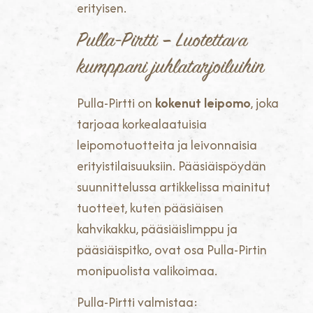
erityisen.
Pulla-Pirtti – Luotettava
kumppani juhlatarjoiluihin
Pulla-Pirtti on
kokenut leipomo
, joka
tarjoaa korkealaatuisia
leipomotuotteita ja leivonnaisia
erityistilaisuuksiin. Pääsiäispöydän
suunnittelussa artikkelissa mainitut
tuotteet, kuten pääsiäisen
kahvikakku, pääsiäislimppu ja
pääsiäispitko, ovat osa Pulla-Pirtin
monipuolista valikoimaa.
Pulla-Pirtti valmistaa: