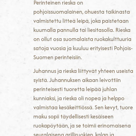
Perinteinen rieska on
pohjoissuomalainen, ohuesta taikinasta
valmistettu litteä leipä, joka paistetaan
kuumalla pannulla tai liesitasolla. Rieska
on ollut osa suomalaista ruokakulttuuria
satoja vuosia ja kuuluu erityisesti Pohjois-
Suomen perinteisiin.
Juhannus ja rieska liittyvät yhteen useista
syistä. Juhannuksen aikaan leivottiin
perinteisesti tuoretta leipää juhlan
kunniaksi, ja rieska oli nopea ja helppo
valmistaa kesäkeittiössä. Sen kevyt, tuore
maku sopii täydellisesti kesäiseen
ruokapöytään, ja se toimii erinomaisena
seuralaisena grilliruokien, kalan ja