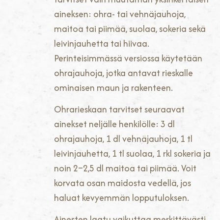
aineksen: ohra- tai vehnäjauhoja,
maitoa tai piimää, suolaa, sokeria sekä
leivinjauhetta tai hiivaa.
Perinteisimmässä versiossa käytetään
ohrajauhoja, jotka antavat rieskalle
ominaisen maun ja rakenteen.
Ohrarieskaan tarvitset seuraavat
ainekset neljälle henkilölle: 3 dl
ohrajauhoja, 1 dl vehnäjauhoja, 1 tl
leivinjauhetta, 1 tl suolaa, 1 rkl sokeria ja
noin 2–2,5 dl maitoa tai piimää. Voit
korvata osan maidosta vedellä, jos
haluat kevyemmän lopputuloksen.
Ainesten laatu vaikuttaa merkittävästi