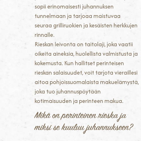
sopii erinomaisesti juhannuksen
tunnelmaan ja tarjoaa maistuvaa
seuraa grilliruokien ja kesäisten herkkujen
rinnalle.
Rieskan leivonta on taitolaji, joka vaatii
oikeita aineksia, huolellista valmistusta ja
kokemusta. Kun hallitset perinteisen
rieskan salaisuudet, voit tarjota vieraillesi
aitoa pohjoissuomalaista makuelämystä,
joka tuo juhannuspöytään
kotimaisuuden ja perinteen makua.
Mikä on perinteinen rieska ja
miksi se kuuluu juhannukseen?