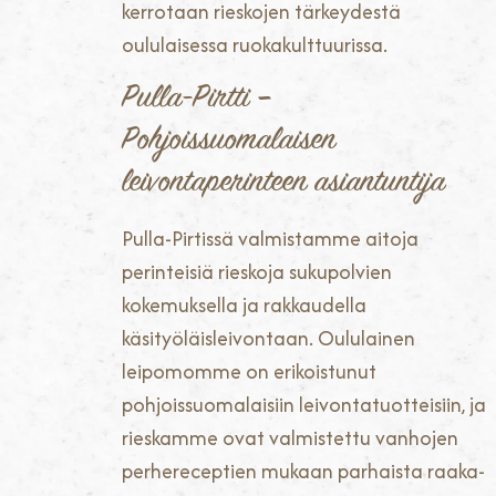
kerrotaan rieskojen tärkeydestä
oululaisessa ruokakulttuurissa.
Pulla-Pirtti –
Pohjoissuomalaisen
leivontaperinteen asiantuntija
Pulla-Pirtissä valmistamme aitoja
perinteisiä rieskoja sukupolvien
kokemuksella ja rakkaudella
käsityöläisleivontaan. Oululainen
leipomomme on erikoistunut
pohjoissuomalaisiin leivontatuotteisiin, ja
rieskamme ovat valmistettu vanhojen
perhereceptien mukaan parhaista raaka-