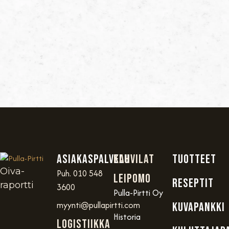
Asiakaspalvelu
Kahvilat
TUOTTEET
Oiva-
Puh. 010 548
Leipomo
RESEPTIT
raportti
3600
Pulla-Pirtti Oy
myynti@pullapirtti.com
KUVAPANKKI
Historia
Logistiikka