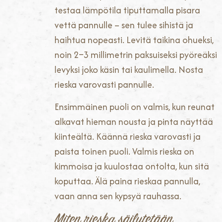
testaa lämpötila tiputtamalla pisara
vettä pannulle – sen tulee sihistä ja
haihtua nopeasti. Levitä taikina ohueksi,
noin 2–3 millimetrin paksuiseksi pyöreäksi
levyksi joko käsin tai kaulimella. Nosta
rieska varovasti pannulle.
Ensimmäinen puoli on valmis, kun reunat
alkavat hieman nousta ja pinta näyttää
kiinteältä. Käännä rieska varovasti ja
paista toinen puoli. Valmis rieska on
kimmoisa ja kuulostaa ontolta, kun sitä
koputtaa. Älä paina rieskaa pannulla,
vaan anna sen kypsyä rauhassa.
Miten rieska säilytetään