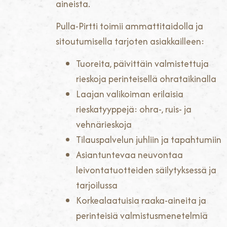
aineista.
Pulla-Pirtti toimii ammattitaidolla ja
sitoutumisella tarjoten asiakkailleen:
Tuoreita, päivittäin valmistettuja
rieskoja perinteisellä ohrataikinalla
Laajan valikoiman erilaisia
rieskatyyppejä: ohra-, ruis- ja
vehnärieskoja
Tilauspalvelun juhliin ja tapahtumiin
Asiantuntevaa neuvontaa
leivontatuotteiden säilytyksessä ja
tarjoilussa
Korkealaatuisia raaka-aineita ja
perinteisiä valmistusmenetelmiä