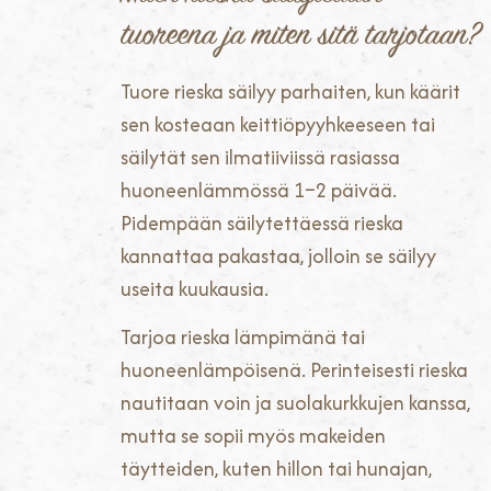
tuoreena ja miten sitä tarjotaan?
Tuore rieska säilyy parhaiten, kun käärit
sen kosteaan keittiöpyyhkeeseen tai
säilytät sen ilmatiiviissä rasiassa
huoneenlämmössä 1–2 päivää.
Pidempään säilytettäessä rieska
kannattaa pakastaa, jolloin se säilyy
useita kuukausia.
Tarjoa rieska lämpimänä tai
huoneenlämpöisenä. Perinteisesti rieska
nautitaan voin ja suolakurkkujen kanssa,
mutta se sopii myös makeiden
täytteiden, kuten hillon tai hunajan,