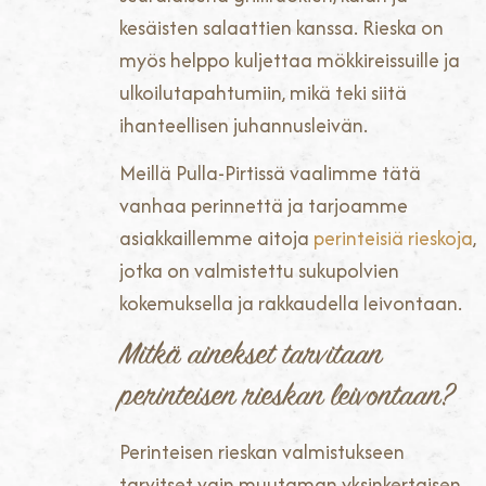
kesäisten salaattien kanssa. Rieska on
myös helppo kuljettaa mökkireissuille ja
ulkoilutapahtumiin, mikä teki siitä
ihanteellisen juhannusleivän.
Meillä Pulla-Pirtissä vaalimme tätä
vanhaa perinnettä ja tarjoamme
asiakkaillemme aitoja
perinteisiä rieskoja
,
jotka on valmistettu sukupolvien
kokemuksella ja rakkaudella leivontaan.
Mitkä ainekset tarvitaan
perinteisen rieskan leivontaan?
Perinteisen rieskan valmistukseen
tarvitset vain muutaman yksinkertaisen