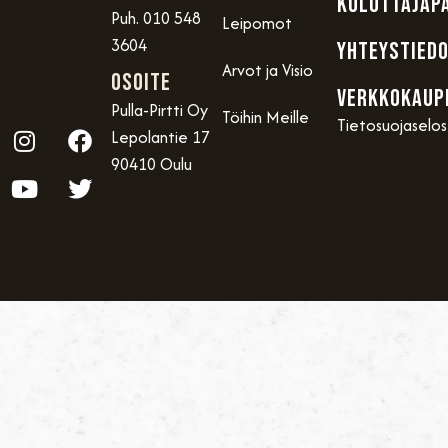
KULUTTAJAP
Puh. 010 548
Leipomot
3604
YHTEYSTIED
Arvot ja Visio
OSOITE
VERKKOKAUP
Pulla-Pirtti Oy
Töihin Meille
Tietosuojaselo
Lepolantie 17
90410 Oulu