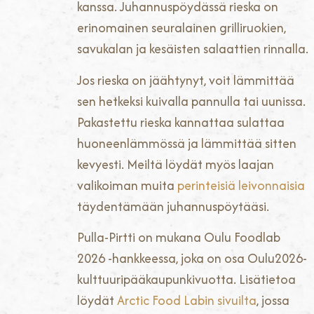
kanssa. Juhannuspöydässä rieska on
erinomainen seuralainen grilliruokien,
savukalan ja kesäisten salaattien rinnalla.
Jos rieska on jäähtynyt, voit lämmittää
sen hetkeksi kuivalla pannulla tai uunissa.
Pakastettu rieska kannattaa sulattaa
huoneenlämmössä ja lämmittää sitten
kevyesti. Meiltä löydät myös laajan
valikoiman muita
perinteisiä leivonnaisia
täydentämään juhannuspöytääsi.
Pulla-Pirtti on mukana Oulu Foodlab
2026 -hankkeessa, joka on osa Oulu2026-
kulttuuripääkaupunkivuotta. Lisätietoa
löydät
Arctic Food Labin sivuilta
, jossa