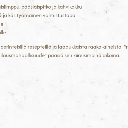
islimppu, pääsiäispitko ja kahvikakku
ö
ja käsityömäinen valmistustapa
le
lle
rinteisillä resepteillä ja laadukkaista raaka-aineista. Yr
tilausmahdollisuudet pääsiäisen kiireisimpinä aikoina.