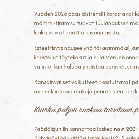
Vuoden 2026 pääsiäistrendit korostavat
k
mämmi-tiramisu tuovat tuulahduksen modern
kaikki voivat nauttia leivonnaisista.
Esteettisyys nousee yhä tärkeämmäksi, kun 
koristellut täytekakut ja erilaisten leivon
valinta, kun haluaa yhdistää perinteisen 
Kansainväliset vaikutteet rikastuttavat pä
mielenkiintoisia makuja perinteisten herkk
Kuinka paljon ruokaa tarvitaan p
Pääsiäisjuhliin kannattaa laskea
noin 200
Kahvipöytään riittää tavallisesti 2–3 erila