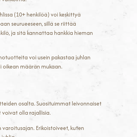
lissa (10+ henkilöä) voi keskittyä
an seurueeseen, sillä se riittää
lö, ja sitä kannattaa hankkia hieman
motuotteita voi usein pakastaa juhlan
asti oikean määrän mukaan.
tuotteiden osalta. Suosituimmat leivonnaiset
oivat olla rajallisia.
varoitusajan. Erikoistoiveet, kuten