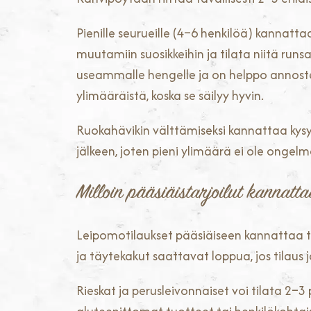
Pienille seurueille (4–6 henkilöä) kannatt
muutamiin suosikkeihin ja tilata niitä ru
useammalle hengelle ja on helppo annost
ylimääräistä, koska se säilyy hyvin.
Ruokahävikin välttämiseksi kannattaa kysy
jälkeen, joten pieni ylimäärä ei ole onge
Milloin pääsiäistarjoilut kannatta
Leipomotilaukset pääsiäiseen kannattaa
ja täytekakut saattavat loppua, jos tilaus j
Rieskat ja perusleivonnaiset voi tilata 2–