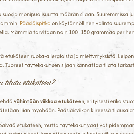
aa suosia monipuolisuutta määrän sijaan. Suuremmissa juh
nsaammin.
Pääsiäispitko
on käytännöllinen valinta suurempa
ella. Mämmiä tarvitaan noin 100–150 grammaa per henki
ä etukäteen ruoka-allergioista ja mieltymyksistä. Leipo
lma. Tuoreet täytekakut sen sijaan kannattaa tilata tark
a tilata etukäteen?
 tehdä
vähintään viikkoa etukäteen
, erityisesti erikois
ätetään liian myöhään. Pääsiäisviikon kiireessä tilausajat v
3 päivää etukäteen, mutta täytekakut vaativat pidemmän 