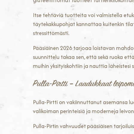
gluteenittomat tuotteet tai henkilökohtais
Itse tehtäviä tuotteita voi valmistella e
täytekakkupohjat kannattaa kuitenkin tilat
stressittömästi.
Pääsiäinen 2026 tarjoaa loistavan mahdoll
suunnittelu takaa sen, että sekä ruoka ett
muihin yksityiskohtiin ja nauttia läheistesi
Pulla-Pirtti – Laadukkaat leipomo
Pulla-Pirtti on vakiinnuttanut asemansa 
valikoiman perinteisiä ja moderneja leivonna
Pulla-Pirtin vahvuudet pääsiäisen tarjoilui