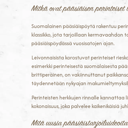
Mitkä ovat pääsiäisen perinteiset
Suomalainen pääsiäispöytä rakentuu perin
klassikko, jota tarjoillaan kermavaahdon t
pääsiäispöydässä vuosisatojen ajan.
Leivonnaisista korostuvat perinteiset ries
esimerkki perinteisestä suomalaisesta pääsi
brittiperäinen, on vakiinnuttanut paikkan
täydennetään nykyajan makumieltymyksil
Perinteisten herkkujen rinnalle kannattaa 
kokonaisuus, joka palvelee kaikenikäisiä juhl
Mitä uusia pääsiäistarjoiluideoi