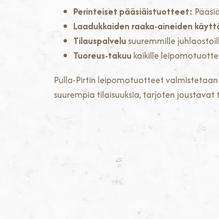
Perinteiset pääsiäistuotteet:
Pääsiä
Laadukkaiden raaka-aineiden käytt
Tilauspalvelu
suuremmille juhlaostoil
Tuoreus-takuu
kaikille leipomotuottei
Pulla-Pirtin leipomotuotteet valmistetaan pe
suurempia tilaisuuksia, tarjoten joustavat 