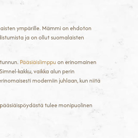
naisten ympärille. Mämmi on ehdoton
distumista ja on ollut suomalaisten
n tunnun.
Pääsiäislimppu
on erinomainen
 Simnel-kakku, vaikka alun perin
rinomaisesti moderniin juhlaan, kun niitä
in pääsiäispöydästä tulee monipuolinen