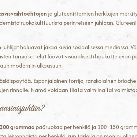
asvisvaihtoehtojen
ja gluteenittomien herkkujen merkit
ista ruokakulttuurista perinteiseen juhlaan. Gluteenitt
juhlijat haluavat jakaa kuvia sosiaalisessa mediassa. Vär
naisten torniasettelut luovat visuaalisesti houkuttelevan 
maun moderniin ulkoasuun.
äsiäispöytää. Espanjalainen torrija, ranskalainen brioch
ujen rinnalle. Nämä voidaan tilata valmiina tai valmistaa
ääsiäisjuhliin?
–300 grammaa
pääruokaa per henkilö ja 100–150 grammaa
ista leivonnaista per henkilö, kun tarjolla on monipuoline