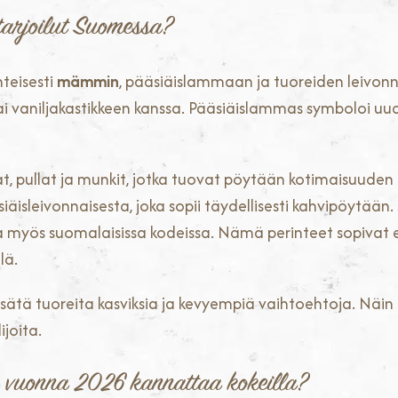
 tarjoilut Suomessa?
teisesti
mämmin
, pääsiäislammaan ja tuoreiden leivon
ai vaniljakastikkeen kanssa. Pääsiäislammas symboloi uu
kat, pullat ja munkit, jotka tuovat pöytään kotimaisuude
äisleivonnaisesta, joka sopii täydellisesti kahvipöytään.
sa myös suomalaisissa kodeissa. Nämä perinteet sopivat e
lä.
lisätä tuoreita kasviksia ja kevyempiä vaihtoehtoja. Nä
ijoita.
ta vuonna 2026 kannattaa kokeilla?