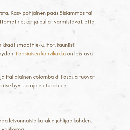
ystä. Kasvipohjainen pääsiäislammas tai
omat rieskat ja pullat varmistavat, että
ikkäät smoothie-kulhot, kauniisti
pöydän.
Pääsiäisen kahvikakku
on loistava
e ja italialainen colomba di Pasqua tuovat
 itse hyvissä ajoin etukäteen.
 leivonnaisia kutakin juhlijaa kohden.
n valikoima.