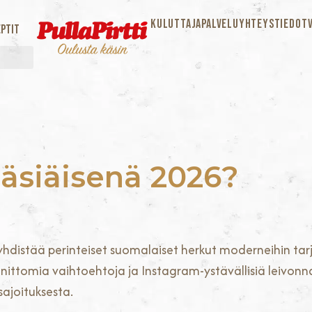
KULUTTAJAPALVELU
YHTEYSTIEDOT
ptit
pääsiäisenä 2026?
hdistää perinteiset suomalaiset herkut moderneihin tarj
ttomia vaihtoehtoja ja Instagram-ystävällisiä leivonnai
sajoituksesta.