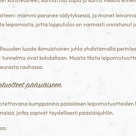
et koristeaiheet, kannattaa sopia jo kahta viikkoa ennen 
tukäteen: mämmi paranee säilytyksessä, ja monet leivonn
a leipomosta, jotta lopputulos on varmasti onnistunut j
isuuden luoda ikimuistoinen juhla yhdistämällä perinteet
ä tunnelma ovat kohdallaan. Muista tilata leipomotuotteet
 seurasta rauhassa.
tuotteet pääsiäiseen
luotettavana kumppanina pääsiäisen leipomotuotteiden h
isia, jotka sopivat täydellisesti pääsiäisjuhliin.
ssa: