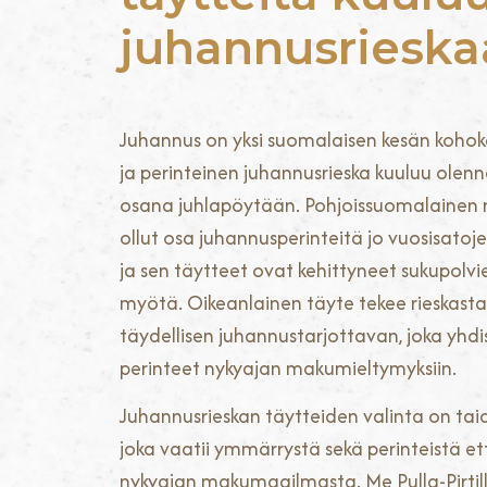
juhannusrieska
Juhannus on yksi suomalaisen kesän kohok
ja perinteinen juhannusrieska kuuluu olen
osana juhlapöytään. Pohjoissuomalainen r
ollut osa juhannusperinteitä jo vuosisatoje
ja sen täytteet ovat kehittyneet sukupolvi
myötä. Oikeanlainen täyte tekee rieskasta
täydellisen juhannustarjottavan, joka yhd
perinteet nykyajan makumieltymyksiin.
Juhannusrieskan täytteiden valinta on tai
joka vaatii ymmärrystä sekä perinteistä et
nykyajan makumaailmasta. Me Pulla-Pirtil