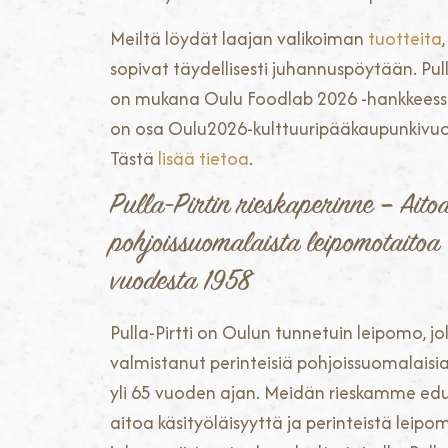
Meiltä löydät laajan valikoiman
tuotteita
sopivat täydellisesti juhannuspöytään. Pull
on mukana Oulu Foodlab 2026 -hankkeessa
on osa Oulu2026-kulttuuripääkaupunkivuo
Tästä
lisää tietoa
.
Pulla-Pirtin rieskaperinne – Aito
pohjoissuomalaista leipomotaitoa
vuodesta 1958
Pulla-Pirtti on Oulun tunnetuin leipomo, j
valmistanut perinteisiä pohjoissuomalaisia
yli 65 vuoden ajan. Meidän rieskamme ed
aitoa käsityöläisyyttä ja perinteistä leipo