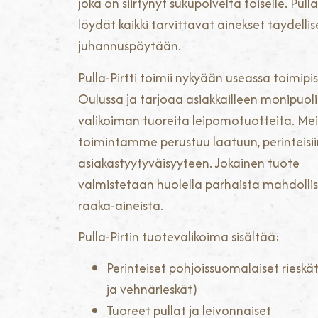
joka on siirtynyt sukupolvelta toiselle. Pulla
löydät kaikki tarvittavat ainekset täydelli
juhannuspöytään.
Pulla-Pirtti toimii nykyään useassa toimipi
Oulussa ja tarjoaa asiakkailleen monipuol
valikoiman tuoreita leipomotuotteita. Me
toimintamme perustuu laatuun, perinteisii
asiakastyytyväisyyteen. Jokainen tuote
valmistetaan huolella parhaista mahdollis
raaka-aineista.
Pulla-Pirtin tuotevalikoima sisältää:
Perinteiset pohjoissuomalaiset rieskä
ja vehnärieskät)
Tuoreet pullat ja leivonnaiset