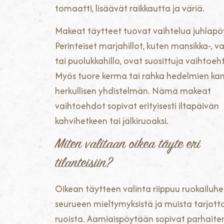
tomaatti, lisäävät raikkautta ja väriä.
Makeat täytteet tuovat vaihtelua juhlapö
Perinteiset marjahillot, kuten mansikka-, 
tai puolukkahillo, ovat suosittuja vaihtoeh
Myös tuore kerma tai rahka hedelmien kan
herkullisen yhdistelmän. Nämä makeat
vaihtoehdot sopivat erityisesti iltapäivän
kahvihetkeen tai jälkiruoaksi.
Miten valitaan oikea täyte eri
tilanteisiin?
Oikean täytteen valinta riippuu ruokailuhe
seurueen mieltymyksistä ja muista tarjott
ruoista. Aamiaispöytään sopivat parhait