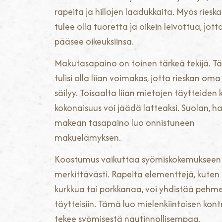
rapeita ja hillojen laadukkaita. Myös rieska
tulee olla tuoretta ja oikein leivottua, jott
pääsee oikeuksiinsa.
Makutasapaino on toinen tärkeä tekijä. Tä
tulisi olla liian voimakas, jotta rieskan om
säilyy. Toisaalta liian mietojen täytteiden
kokonaisuus voi jäädä latteaksi. Suolan, h
makean tasapaino luo onnistuneen
makuelämyksen.
Koostumus vaikuttaa syömiskokemukseen
merkittävästi. Rapeita elementtejä, kuten
kurkkua tai porkkanaa, voi yhdistää pehm
täytteisiin. Tämä luo mielenkiintoisen kontr
tekee syömisestä nautinnollisempaa.