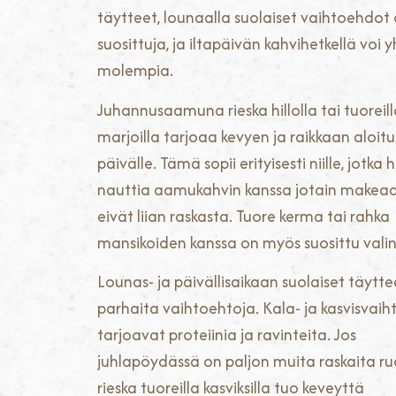
täytteet, lounaalla suolaiset vaihtoehdot
suosittuja, ja iltapäivän kahvihetkellä voi 
molempia.
Juhannusaamuna rieska hillolla tai tuoreil
marjoilla tarjoaa kevyen ja raikkaan aloit
päivälle. Tämä sopii erityisesti niille, jotka
nauttia aamukahvin kanssa jotain makea
eivät liian raskasta. Tuore kerma tai rahka
mansikoiden kanssa on myös suosittu valin
Lounas- ja päivällisaikaan suolaiset täytt
parhaita vaihtoehtoja. Kala- ja kasvisvai
tarjoavat proteiinia ja ravinteita. Jos
juhlapöydässä on paljon muita raskaita ru
rieska tuoreilla kasviksilla tuo keveyttä