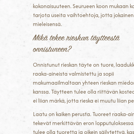
kokonaisuuteen. Seurueen koon mukaan k
tarjota useita vaihtoehtoja, jotta jokaine
mieleisensä.
Mikä tekee rieskan täytteestä
onnistuneen?
Onnistunut rieskan täyte on tuore, laaduk
raaka-aineista valmistettu ja sopii
makumaailmaltaan yhteen rieskan mied
kanssa. Täytteen tulee olla riittävän koste
ei liian märkä, jotta rieska ei muutu liian 
Laatu on kaiken perusta. Tuoreet raaka-ai
tekevät merkittävän eron lopputuloksessa
tulee olla tuoretta ja oikein säilytettyä, ka