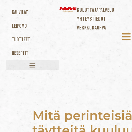
KULUTTAJAPALVELU
Kahvilat
YHTEYSTIEDOT
Leipomo
VERKKOKAUPPA
Tuotteet
Reseptit
Mitä perinteisi
täytteitä kuulu