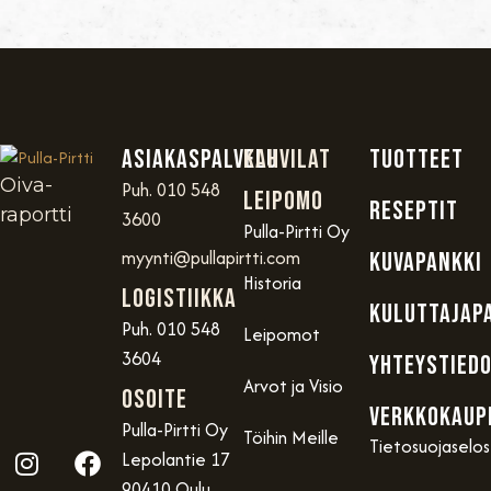
Asiakaspalvelu
Kahvilat
TUOTTEET
Oiva-
Puh. 010 548
Leipomo
RESEPTIT
raportti
3600
Pulla-Pirtti Oy
myynti@pullapirtti.com
KUVAPANKKI
Historia
Logistiikka
KULUTTAJAP
Puh. 010 548
Leipomot
3604
YHTEYSTIED
Arvot ja Visio
OSOITE
VERKKOKAUP
Pulla-Pirtti Oy
Töihin Meille
Tietosuojaselo
Lepolantie 17
90410 Oulu