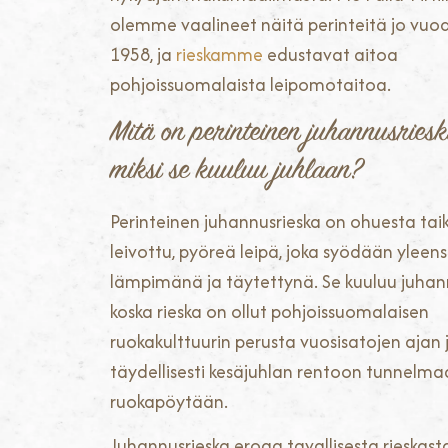
olemme vaalineet näitä perinteitä jo vuo
1958, ja
rieskamme
edustavat aitoa
pohjoissuomalaista leipomotaitoa.
Mitä on perinteinen juhannusriesk
miksi se kuuluu juhlaan?
Perinteinen juhannusrieska on ohuesta tai
leivottu, pyöreä leipä, joka syödään yleen
lämpimänä ja täytettynä. Se kuuluu juhan
koska rieska on ollut pohjoissuomalaisen
ruokakulttuurin perusta vuosisatojen ajan j
täydellisesti kesäjuhlan rentoon tunnelma
ruokapöytään.
Juhannusrieska eroaa tavallisesta rieskast