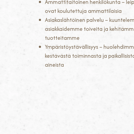
Ammattitaitoinen henkilökunta – le
ovat koulutettuja ammattilaisia
Asiakaslähtöinen palvelu – kuuntel
asiakkaidemme toiveita ja kehitäm
tuotteitamme
Ympäristöystävällisyys – huolehdim
kestävästä toiminnasta ja paikallisist
aineista