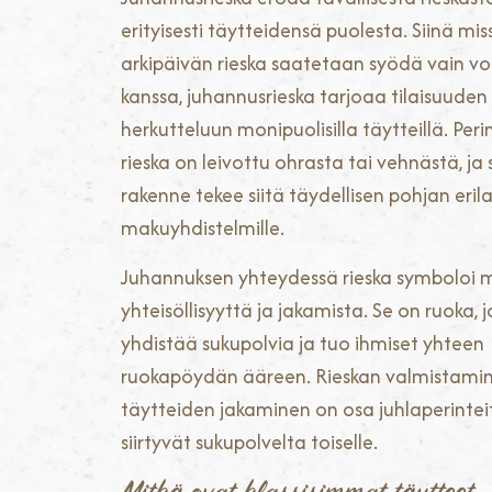
erityisesti täytteidensä puolesta. Siinä mis
arkipäivän rieska saatetaan syödä vain vo
kanssa, juhannusrieska tarjoaa tilaisuuden
herkutteluun monipuolisilla täytteillä. Perin
rieska on leivottu ohrasta tai vehnästä, ja
rakenne tekee siitä täydellisen pohjan erilai
makuyhdistelmille.
Juhannuksen yhteydessä rieska symboloi 
yhteisöllisyyttä ja jakamista. Se on ruoka, 
yhdistää sukupolvia ja tuo ihmiset yhteen
ruokapöydän ääreen. Rieskan valmistamin
täytteiden jakaminen on osa juhlaperinteit
siirtyvät sukupolvelta toiselle.