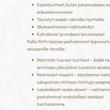
Kausituotteet, kuten juhannukseen s
erikoisleivonnaiset
Täytetyt rieskät valmiilla täytteillä
Gluteenittomat vaihtoehdot
Kahvileivät ja makeat leivonnaiset
Pulla-Pirtti tarjoaa parhaimmat leipomot
seuraavilla tavoilla:
Päivittäin tuoreet tuotteet – kaikki 
leivotaan joka päivä tuoreista aineks
Perinteiset reseptit – käytämme vanh
sukupolvien mittaan hiottuja resepte
Laadukkaat raaka-aineet – valitsem
parhaimmat mahdolliset ainekset
tuotteisiimme