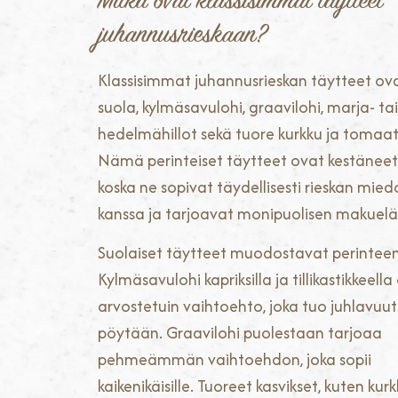
Mitkä ovat klassisimmat täytteet
juhannusrieskaan?
Klassisimmat juhannusrieskan täytteet ova
suola, kylmäsavulohi, graavilohi, marja- tai
hedelmähillot sekä tuore kurkku ja tomaatt
Nämä perinteiset täytteet ovat kestäneet
koska ne sopivat täydellisesti rieskan mi
kanssa ja tarjoavat monipuolisen makuel
Suolaiset täytteet muodostavat perinteen
Kylmäsavulohi kapriksilla ja tillikastikkeell
arvostetuin vaihtoehto, joka tuo juhlavuu
pöytään. Graavilohi puolestaan tarjoaa
pehmeämmän vaihtoehdon, joka sopii
kaikenikäisille. Tuoreet kasvikset, kuten kurk