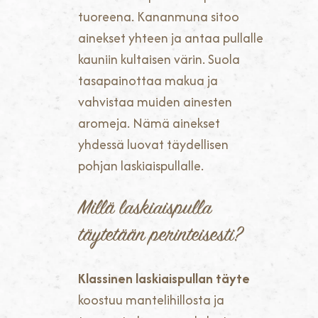
tuoreena. Kananmuna sitoo
ainekset yhteen ja antaa pullalle
kauniin kultaisen värin. Suola
tasapainottaa makua ja
vahvistaa muiden ainesten
aromeja. Nämä ainekset
yhdessä luovat täydellisen
pohjan laskiaispullalle.
Millä laskiaispulla
täytetään perinteisesti?
Klassinen laskiaispullan täyte
koostuu mantelihillosta ja