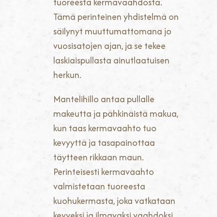
tuoreesta kermavaahdosta.
Tämä perinteinen yhdistelmä on
säilynyt muuttumattomana jo
vuosisatojen ajan, ja se tekee
laskiaispullasta ainutlaatuisen
herkun.
Mantelihillo antaa pullalle
makeutta ja pähkinäistä makua,
kun taas kermavaahto tuo
kevyyttä ja tasapainottaa
täytteen rikkaan maun.
Perinteisesti kermavaahto
valmistetaan tuoreesta
kuohukermasta, joka vatkataan
kevyeksi ja ilmavaksi vaahdoksi.