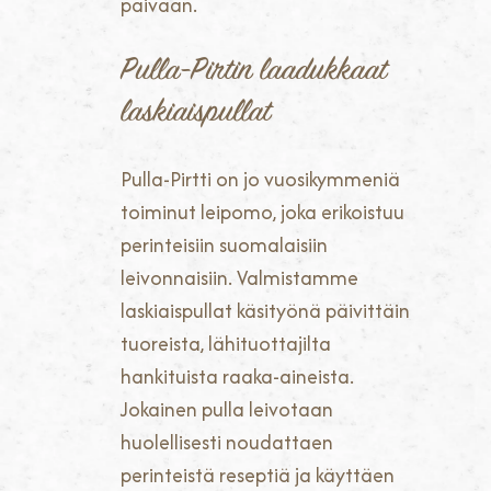
päivään.
Pulla-Pirtin laadukkaat
laskiaispullat
Pulla-Pirtti on jo vuosikymmeniä
toiminut leipomo, joka erikoistuu
perinteisiin suomalaisiin
leivonnaisiin. Valmistamme
laskiaispullat käsityönä päivittäin
tuoreista, lähituottajilta
hankituista raaka-aineista.
Jokainen pulla leivotaan
huolellisesti noudattaen
perinteistä reseptiä ja käyttäen