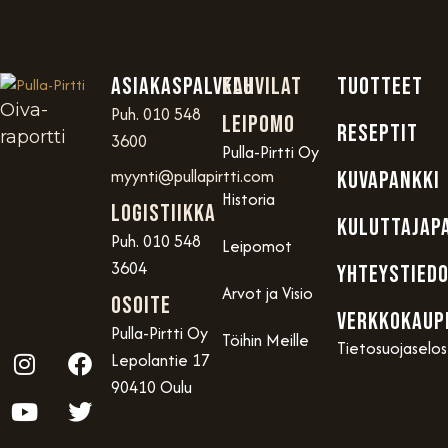
Asiakaspalvelu
Kahvilat
TUOTTEET
Oiva-
Puh. 010 548
Leipomo
RESEPTIT
raportti
3600
Pulla-Pirtti Oy
myynti@pullapirtti.com
KUVAPANKKI
Historia
Logistiikka
KULUTTAJAP
Puh. 010 548
Leipomot
3604
YHTEYSTIED
Arvot ja Visio
OSOITE
VERKKOKAUP
Pulla-Pirtti Oy
Töihin Meille
Tietosuojaselo
Lepolantie 17
90410 Oulu