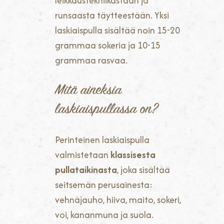
leikkaustekniikastaan ja
runsaasta täytteestään. Yksi
laskiaispulla sisältää noin 15-20
grammaa sokeria ja 10-15
grammaa rasvaa.
Mitä aineksia
laskiaispullassa on?
Perinteinen laskiaispulla
valmistetaan
klassisesta
pullataikinasta
, joka sisältää
seitsemän perusainesta:
vehnäjauho, hiiva, maito, sokeri,
voi, kananmuna ja suola.