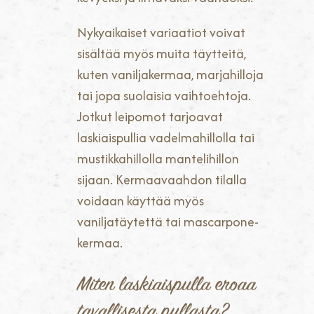
Nykyaikaiset variaatiot voivat
sisältää myös muita täytteitä,
kuten vaniljakermaa, marjahilloja
tai jopa suolaisia vaihtoehtoja.
Jotkut leipomot tarjoavat
laskiaispullia vadelmahillolla tai
mustikkahillolla mantelihillon
sijaan. Kermaavaahdon tilalla
voidaan käyttää myös
vaniljatäytettä tai mascarpone-
kermaa.
Miten laskiaispulla eroaa
tavallisesta pullasta?