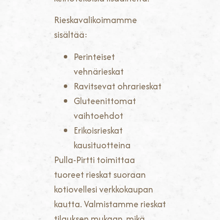
Rieskavalikoimamme
sisältää:
Perinteiset
vehnärieskat
Ravitsevat ohrarieskat
Gluteenittomat
vaihtoehdot
Erikoisrieskat
kausituotteina
Pulla-Pirtti toimittaa
tuoreet rieskat suoraan
kotiovellesi verkkokaupan
kautta. Valmistamme rieskat
tilauksen mukaan, mikä