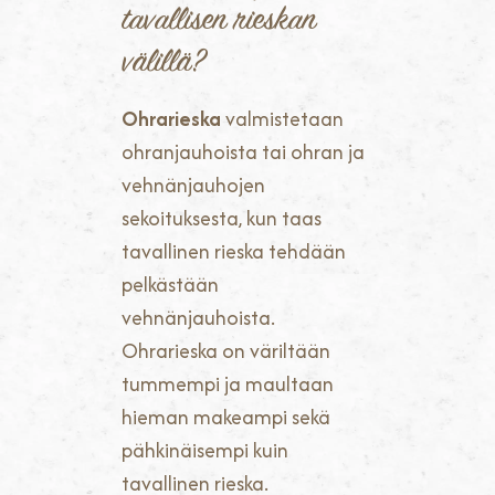
tavallisen rieskan
välillä?
Ohrarieska
valmistetaan
ohranjauhoista tai ohran ja
vehnänjauhojen
sekoituksesta, kun taas
tavallinen rieska tehdään
pelkästään
vehnänjauhoista.
Ohrarieska on väriltään
tummempi ja maultaan
hieman makeampi sekä
pähkinäisempi kuin
tavallinen rieska.