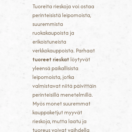
Tuoreita rieskoja voi ostaa
perinteisistä leipomoista,
suuremmista
ruokakaupoista ja
erikoistuneista
verkkokauppoista. Parhaat
tuoreet rieskat
löytyvät
yleensä paikallisista
leipomoista, jotka
valmistavat niitä päivittäin
perinteisillä menetelmillä.
Myös monet suuremmat
kauppaketjut myyvät
rieskoja, mutta laatu ja
tuoreus voivat vaihdella