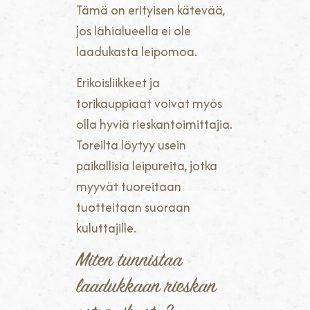
Tämä on erityisen kätevää,
jos lähialueella ei ole
laadukasta leipomoa.
Erikoisliikkeet ja
torikauppiaat voivat myös
olla hyviä rieskantoimittajia.
Toreilta löytyy usein
paikallisia leipureita, jotka
myyvät tuoreitaan
tuotteitaan suoraan
kuluttajille.
Miten tunnistaa
laadukkaan rieskan