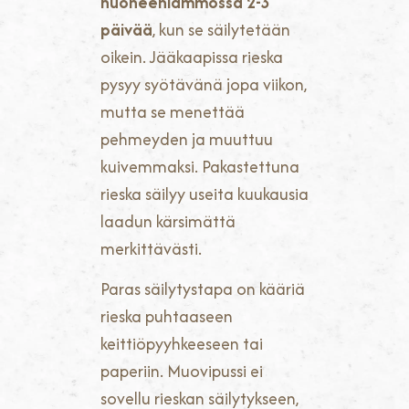
huoneenlämmössä 2-3
päivää
, kun se säilytetään
oikein. Jääkaapissa rieska
pysyy syötävänä jopa viikon,
mutta se menettää
pehmeyden ja muuttuu
kuivemmaksi. Pakastettuna
rieska säilyy useita kuukausia
laadun kärsimättä
merkittävästi.
Paras säilytystapa on kääriä
rieska puhtaaseen
keittiöpyyhkeeseen tai
paperiin. Muovipussi ei
sovellu rieskan säilytykseen,