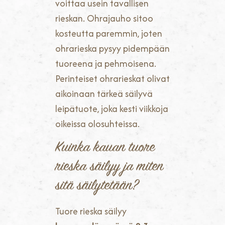
voittaa usein tavallisen
rieskan. Ohrajauho sitoo
kosteutta paremmin, joten
ohrarieska pysyy pidempään
tuoreena ja pehmoisena.
Perinteiset ohrarieskat olivat
aikoinaan tärkeä säilyvä
leipätuote, joka kesti viikkoja
oikeissa olosuhteissa.
Kuinka kauan tuore
rieska säilyy ja miten
sitä säilytetään?
Tuore rieska säilyy