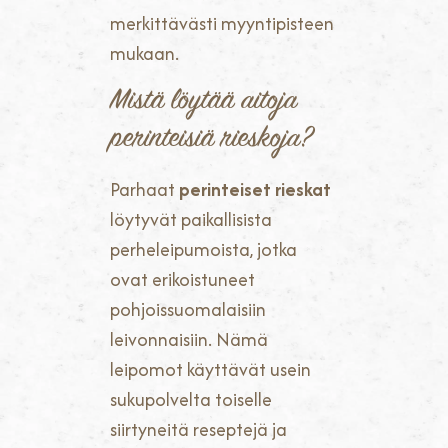
merkittävästi myyntipisteen
mukaan.
Mistä löytää aitoja
perinteisiä rieskoja?
Parhaat
perinteiset rieskat
löytyvät paikallisista
perheleipumoista, jotka
ovat erikoistuneet
pohjoissuomalaisiin
leivonnaisiin. Nämä
leipomot käyttävät usein
sukupolvelta toiselle
siirtyneitä reseptejä ja