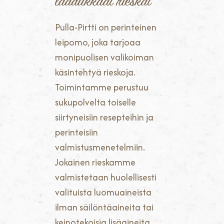
laadukkaat rieskat
Pulla-Pirtti on perinteinen
leipomo, joka tarjoaa
monipuolisen valikoiman
käsintehtyä rieskoja.
Toimintamme perustuu
sukupolvelta toiselle
siirtyneisiin resepteihin ja
perinteisiin
valmistusmenetelmiin.
Jokainen rieskamme
valmistetaan huolellisesti
valituista luomuaineista
ilman säilöntäaineita tai
keinotekoisia lisäaineita.