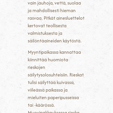
vain jauhoja, vettä, suolaa
ja mahdollisesti hieman
rasvaa. Pitkät ainesluettelot
kertovat teollisesta
valmistuksesta ja
säilöntäaineiden käytöstä.
Myyntipaikassa kannattaa
kiinnittää huomiota
rieskojen
säilytysolosuhteisiin. Rieskat
tulisi säilyttää kuivassa,
viileässä paikassa ja
mieluiten paperipusseissa
tai -käärössä.
Muovipakkauksessa rieska