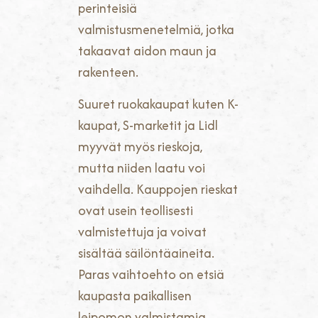
perinteisiä
valmistusmenetelmiä, jotka
takaavat aidon maun ja
rakenteen.
Suuret ruokakaupat kuten K-
kaupat, S-marketit ja Lidl
myyvät myös rieskoja,
mutta niiden laatu voi
vaihdella. Kauppojen rieskat
ovat usein teollisesti
valmistettuja ja voivat
sisältää säilöntäaineita.
Paras vaihtoehto on etsiä
kaupasta paikallisen
leipomon valmistamia