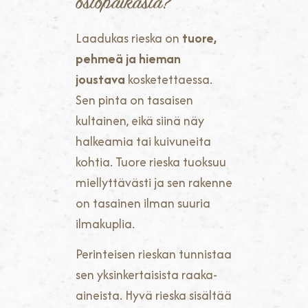
ostopaikasta?
Laadukas rieska on
tuore,
pehmeä ja hieman
joustava
kosketettaessa.
Sen pinta on tasaisen
kultainen, eikä siinä näy
halkeamia tai kuivuneita
kohtia. Tuore rieska tuoksuu
miellyttävästi ja sen rakenne
on tasainen ilman suuria
ilmakuplia.
Perinteisen rieskan tunnistaa
sen yksinkertaisista raaka-
aineista. Hyvä rieska sisältää