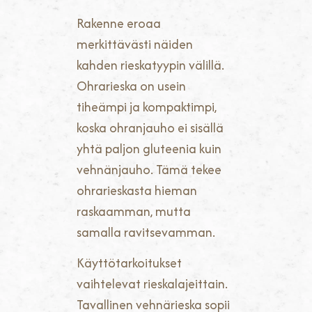
Rakenne eroaa
merkittävästi näiden
kahden rieskatyypin välillä.
Ohrarieska on usein
tiheämpi ja kompaktimpi,
koska ohranjauho ei sisällä
yhtä paljon gluteenia kuin
vehnänjauho. Tämä tekee
ohrarieskasta hieman
raskaamman, mutta
samalla ravitsevamman.
Käyttötarkoitukset
vaihtelevat rieskalajeittain.
Tavallinen vehnärieska sopii