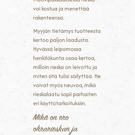
voi kostua ja menettää
rakenteensa.
Myyjän tietämys tuotteesta
kertoo paljon laadusta.
Hyvässä leipomossa
henkilökunta osaa kertoa,
milloin rieska on leivottu ja
miten sitä tulisi säilyttää. He
voivat myös neuvoa, mikä
rieskalaatu sopii parhaiten
eri käyttötarkoituksiin.
Mikä on ero
ohrarieskan ja