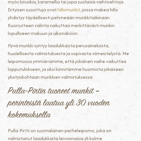
myös kinuskia, karamellia tai jopa suolaisia vaihtoehtoja.
Erityisen suosittuja ovat
hillomunkit
, joissa makea hillo
yhdistyy täydellisesti pehmeään munkkitaikinaan.
Kuorrutteen valinta vaikuttaa merkittävästi munkin
lopulliseen makuun ja ulkonäköön.
Hyvä munkki syntyy laadukkaista perusaineksista,
huolellisesta valmistuksesta ja sopivasta viimeistelystä. Me
leipomossa ymmärrämme, että jokainen vaihe vaikuttaa
lopputulokseen, ja siksi kiinnitämme huomiota jokaiseen
yksityiskohtaan munkkien valmistuksessa.
Pulla-Pirtin tuoreet munkit –
perinteistä laatua yli 30 vuoden
kokemuksella
Pulla-Pirtti on suomalainen perheleipomo, joka on
valmistanut laadukkaita leivonnaisia yli kolme