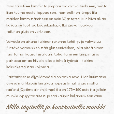
Hiiva tarvitsee lämmintä ympäristöä aktivoituakseen, mutta
liian kuuma neste tappaa sen. Ihanteellinen lämpötila
maidon lämmittämiseen on noin 37 astetta. Kun hiiva alkaa
käydä, se tuottaa kaasukuplia, jotka jäävät loukkuun
taikinan gluteeniverkkoon.
Vaivauksen aikana taikinan rakenne kehittyy ja vahvistuu.
Riittävä vaivaus kehittää gluteeniverkon, joka pitää hiivan
tuottamat kaasut sisällään. Kohottaminen lämpimässä
paikassa antaa hiivalle aikaa tehdä työnsä – taikina
kaksinkertaistaa kokonsa.
Paistamisessa öljyn lämpötila on ratkaiseva. Liian kuumassa
öljyssä munkki paistuu ulkoa nopeasti mutta jää sisältä
raa’aksi. Optimaalinen lämpötila on 175–180 astetta, jolloin
munkki kypsyy tasaisesti ja saa kauniin kullanruskean värin.
Millä täytteillä ja kuorrutteilla munkki