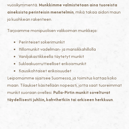
vuosikymmentä.
Munkkimme valmistetaan aina tuoreista
aineksista perinteisin menetelmin
, mikä takaa aidon maun
ja kuohkean rakenteen.
Tarjoamme monipuolisen valikoiman munkkeja:
Perinteiset sokerimunkit
Hillomunkit vadelman- ja mansikkahillolla
Vaniljakastikkeella täytetyt munkit
Suklaakuorrutteelliset erikoismunkit
Kausikohtaiset erikoisuudet
Leipomomme sijaitsee Suomessa, ja toimitus kattaa koko
maan. Tilaukset käsitellään nopeasti, jotta saat tuoreimmat
munkit suoraan ovellesi.
Pulla-Pirtin munkit soveltuvat
täydellisesti juhliin, kahvihetkiin tai arkiseen herkkuun
.