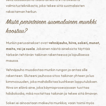
valmistustekniikasta, joka tekee siitä suomalaisten
rakastaman herkun.
Mistä perinteinen suomalainen munkki
koostuu?
Munkin perusainekset ovat
vehnäjauho, hiiva, sokeri, munat,
maito, voi ja suola
. Jokainen näistä aineksista täyttää
tärkeän tehtävän taikinan rakenteessa ja lopullisessa
maussa.
Vehnäjauho muodostaa munkin rungon ja antaa sille
rakenteen. Gluteeni jauhossa sitoo taikinan yhteen ja luo
kimmoisuuden, joka mahdollistaa kuohkean lopputuloksen.
Hiiva on elävä aine, joka käymisprosessissaan tuottaa
hiilidioksidia, mikä nostattaa taikinan ja tekee siitä ilmavan.
Sokeri ei ainoastaan makeuta munkkia, vaan toimii myös