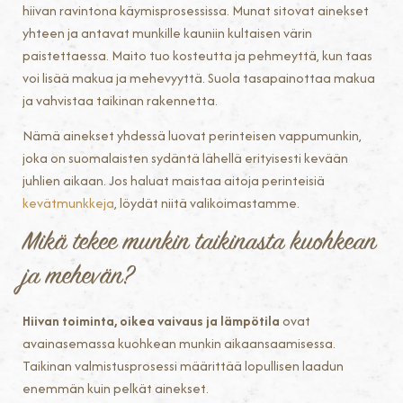
hiivan ravintona käymisprosessissa. Munat sitovat ainekset
yhteen ja antavat munkille kauniin kultaisen värin
paistettaessa. Maito tuo kosteutta ja pehmeyttä, kun taas
voi lisää makua ja mehevyyttä. Suola tasapainottaa makua
ja vahvistaa taikinan rakennetta.
Nämä ainekset yhdessä luovat perinteisen vappumunkin,
joka on suomalaisten sydäntä lähellä erityisesti kevään
juhlien aikaan. Jos haluat maistaa aitoja perinteisiä
kevätmunkkeja
, löydät niitä valikoimastamme.
Mikä tekee munkin taikinasta kuohkean
ja mehevän?
Hiivan toiminta, oikea vaivaus ja lämpötila
ovat
avainasemassa kuohkean munkin aikaansaamisessa.
Taikinan valmistusprosessi määrittää lopullisen laadun
enemmän kuin pelkät ainekset.