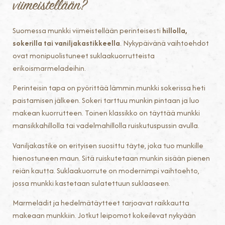
viimeistellään?
Suomessa munkki viimeistellään perinteisesti
hillolla,
sokerilla tai vaniljakastikkeella
. Nykypäivänä vaihtoehdot
ovat monipuolistuneet suklaakuorrutteista
erikoismarmeladeihin.
Perinteisin tapa on pyörittää lämmin munkki sokerissa heti
paistamisen jälkeen. Sokeri tarttuu munkin pintaan ja luo
makean kuorrutteen. Toinen klassikko on täyttää munkki
mansikkahillolla tai vadelmahillolla ruiskutuspussin avulla.
Vaniljakastike on erityisen suosittu täyte, joka tuo munkille
hienostuneen maun. Sitä ruiskutetaan munkin sisään pienen
reiän kautta. Suklaakuorrute on modernimpi vaihtoehto,
jossa munkki kastetaan sulatettuun suklaaseen.
Marmeladit ja hedelmätäytteet tarjoavat raikkautta
makeaan munkkiin. Jotkut leipomot kokeilevat nykyään