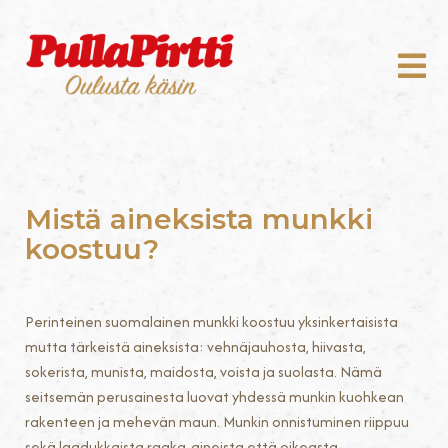
Mistä aineksista munkki
koostuu?
Perinteinen suomalainen munkki koostuu yksinkertaisista
mutta tärkeistä aineksista: vehnäjauhosta, hiivasta,
sokerista, munista, maidosta, voista ja suolasta. Nämä
seitsemän perusainesta luovat yhdessä munkin kuohkean
rakenteen ja mehevän maun. Munkin onnistuminen riippuu
sekä laadukkaista raaka-aineista että oikeasta