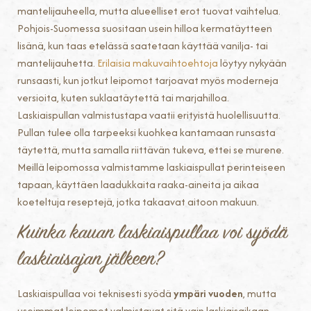
mantelijauheella, mutta alueelliset erot tuovat vaihtelua.
Pohjois-Suomessa suositaan usein hilloa kermatäytteen
lisänä, kun taas etelässä saatetaan käyttää vanilja- tai
mantelijauhetta.
Erilaisia makuvaihtoehtoja
löytyy nykyään
runsaasti, kun jotkut leipomot tarjoavat myös moderneja
versioita, kuten suklaatäytettä tai marjahilloa.
Laskiaispullan valmistustapa vaatii erityistä huolellisuutta.
Pullan tulee olla tarpeeksi kuohkea kantamaan runsasta
täytettä, mutta samalla riittävän tukeva, ettei se murene.
Meillä leipomossa valmistamme laskiaispullat perinteiseen
tapaan, käyttäen laadukkaita raaka-aineita ja aikaa
koeteltuja reseptejä, jotka takaavat aitoon makuun.
Kuinka kauan laskiaispullaa voi syödä
laskiaisajan jälkeen?
Laskiaispullaa voi teknisesti syödä
ympäri vuoden
, mutta
useimmat leipomot valmistavat sitä vain laskiaisaikaan