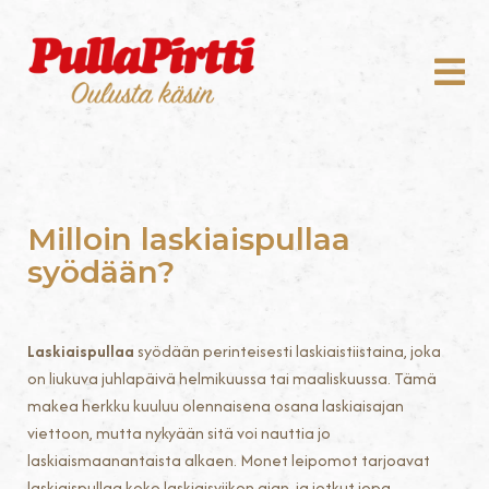
Milloin laskiaispullaa
syödään?
Laskiaispullaa
syödään perinteisesti laskiaistiistaina, joka
on liukuva juhlapäivä helmikuussa tai maaliskuussa. Tämä
makea herkku kuuluu olennaisena osana laskiaisajan
viettoon, mutta nykyään sitä voi nauttia jo
laskiaismaanantaista alkaen. Monet leipomot tarjoavat
laskiaispullaa koko laskiaisviikon ajan, ja jotkut jopa