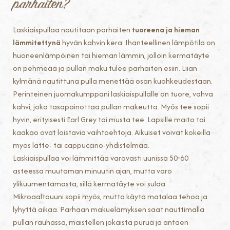
parhaiten?
Laskiaispullaa nautitaan parhaiten
tuoreena ja hieman
lämmitettynä
hyvän kahvin kera. Ihanteellinen lämpötila on
huoneenlämpöinen tai hieman lämmin, jolloin kermatäyte
on pehmeää ja pullan maku tulee parhaiten esiin. Liian
kylmänä nautittuna pulla menettää osan kuohkeudestaan.
Perinteinen juomakumppani laskiaispullalle on tuore, vahva
kahvi, joka tasapainottaa pullan makeutta. Myös tee sopii
hyvin, erityisesti Earl Grey tai musta tee. Lapsille maito tai
kaakao ovat loistavia vaihtoehtoja. Aikuiset voivat kokeilla
myös latte- tai cappuccino-yhdistelmää.
Laskiaispullaa voi lämmittää varovasti uunissa 50-60
asteessa muutaman minuutin ajan, mutta varo
ylikuumentamasta, sillä kermatäyte voi sulaa.
Mikroaaltouuni sopii myös, mutta käytä matalaa tehoa ja
lyhyttä aikaa. Parhaan makuelämyksen saat nauttimalla
pullan rauhassa, maistellen jokaista purua ja antaen