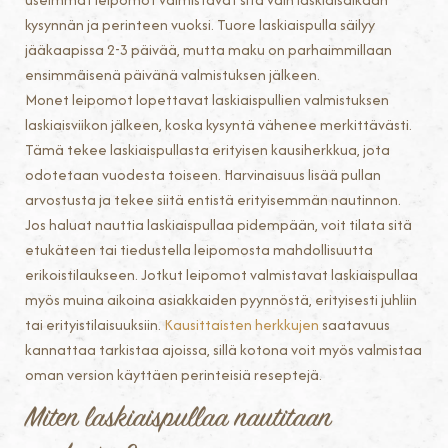
kysynnän ja perinteen vuoksi. Tuore laskiaispulla säilyy
jääkaapissa 2-3 päivää, mutta maku on parhaimmillaan
ensimmäisenä päivänä valmistuksen jälkeen.
Monet leipomot lopettavat laskiaispullien valmistuksen
laskiaisviikon jälkeen, koska kysyntä vähenee merkittävästi.
Tämä tekee laskiaispullasta erityisen kausiherkkua, jota
odotetaan vuodesta toiseen. Harvinaisuus lisää pullan
arvostusta ja tekee siitä entistä erityisemmän nautinnon.
Jos haluat nauttia laskiaispullaa pidempään, voit tilata sitä
etukäteen tai tiedustella leipomosta mahdollisuutta
erikoistilaukseen. Jotkut leipomot valmistavat laskiaispullaa
myös muina aikoina asiakkaiden pyynnöstä, erityisesti juhliin
tai erityistilaisuuksiin.
Kausittaisten herkkujen
saatavuus
kannattaa tarkistaa ajoissa, sillä kotona voit myös valmistaa
oman version käyttäen perinteisiä reseptejä.
Miten laskiaispullaa nautitaan