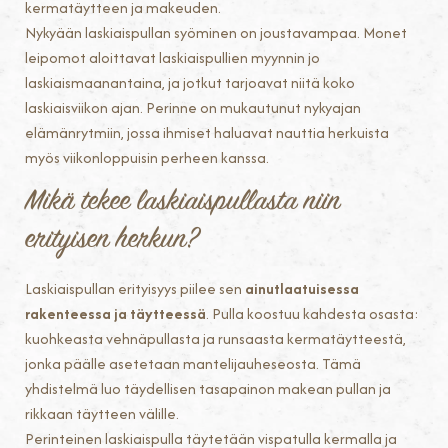
kermatäytteen ja makeuden.
Nykyään laskiaispullan syöminen on joustavampaa. Monet
leipomot aloittavat laskiaispullien myynnin jo
laskiaismaanantaina, ja jotkut tarjoavat niitä koko
laskiaisviikon ajan. Perinne on mukautunut nykyajan
elämänrytmiin, jossa ihmiset haluavat nauttia herkuista
myös viikonloppuisin perheen kanssa.
Mikä tekee laskiaispullasta niin
erityisen herkun?
Laskiaispullan erityisyys piilee sen
ainutlaatuisessa
rakenteessa ja täytteessä
. Pulla koostuu kahdesta osasta:
kuohkeasta vehnäpullasta ja runsaasta kermatäytteestä,
jonka päälle asetetaan mantelijauheseosta. Tämä
yhdistelmä luo täydellisen tasapainon makean pullan ja
rikkaan täytteen välille.
Perinteinen laskiaispulla täytetään vispatulla kermalla ja