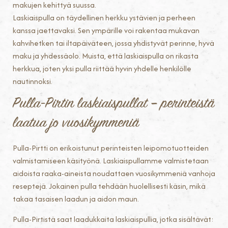
makujen kehittyä suussa.
Laskiaispulla on täydellinen herkku ystävien ja perheen
kanssa jaettavaksi. Sen ympärille voi rakentaa mukavan
kahvihetken tai iltapäiväteen, jossa yhdistyvät perinne, hyvä
maku ja yhdessäolo. Muista, että laskiaispulla on rikasta
herkkua, joten yksi pulla riittää hyvin yhdelle henkilölle
nautinnoksi.
Pulla-Pirtin laskiaispullat – perinteistä
laatua jo vuosikymmeniä
Pulla-Pirtti on erikoistunut perinteisten leipomotuotteiden
valmistamiseen käsityönä. Laskiaispullamme valmistetaan
aidoista raaka-aineista noudattaen vuosikymmeniä vanhoja
reseptejä. Jokainen pulla tehdään huolellisesti käsin, mikä
takaa tasaisen laadun ja aidon maun.
Pulla-Pirtistä saat laadukkaita laskiaispullia, jotka sisältävät: