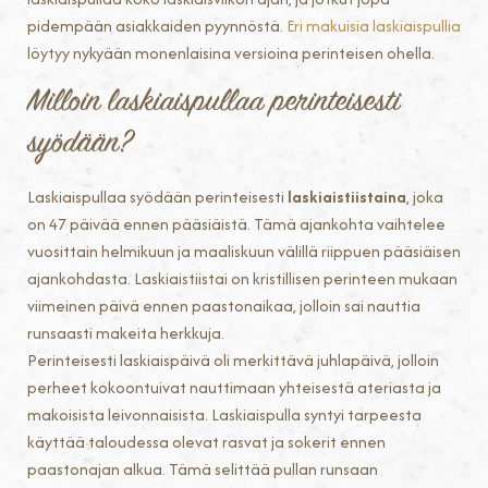
pidempään asiakkaiden pyynnöstä.
Eri makuisia laskiaispullia
löytyy nykyään monenlaisina versioina perinteisen ohella.
Milloin laskiaispullaa perinteisesti
syödään?
Laskiaispullaa syödään perinteisesti
laskiaistiistaina
, joka
on 47 päivää ennen pääsiäistä. Tämä ajankohta vaihtelee
vuosittain helmikuun ja maaliskuun välillä riippuen pääsiäisen
ajankohdasta. Laskiaistiistai on kristillisen perinteen mukaan
viimeinen päivä ennen paastonaikaa, jolloin sai nauttia
runsaasti makeita herkkuja.
Perinteisesti laskiaispäivä oli merkittävä juhlapäivä, jolloin
perheet kokoontuivat nauttimaan yhteisestä ateriasta ja
makoisista leivonnaisista. Laskiaispulla syntyi tarpeesta
käyttää taloudessa olevat rasvat ja sokerit ennen
paastonajan alkua. Tämä selittää pullan runsaan