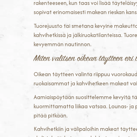
rakenteeseen, kun taas voi lisää täyteläisy
sopivat erinomaisesti makean rieskan kans
Tuorejuusto tai smetana kevyine makeuttaj
kahvihetkissä ja jälkiruokatilanteissa. Tu
kevyemmän nautinnon.
Miten valitsen oikean täytteen eri t
Oikean täytteen valinta riippuu vuorokaud
ruokaisammat ja kahvihetkeen makeat va
Aamiaispöytään suosittelemme kevyitä täyt
kuormittamatta liikaa vatsaa. Lounas- ja päi
pitää pitkään.
Kahvihetkiin ja välipaloihin makeat täytteet