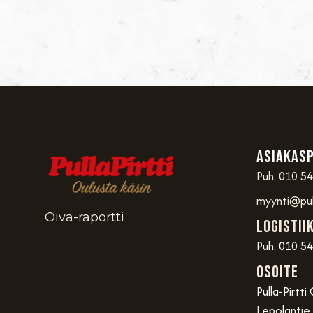
Asiakas
Puh. 010 5
myynti@pul
Oiva-raportti
Logistii
Puh. 010 5
OSOITE
Pulla-Pirtti
Lepolantie