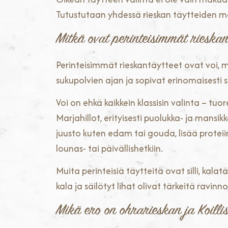
Tutustutaan yhdessä rieskan täytteiden ma
Mitkä ovat perinteisimmät rieskan
Perinteisimmät rieskantäytteet ovat voi, m
sukupolvien ajan ja sopivat erinomaisesti 
Voi on ehkä kaikkein klassisin valinta – tuo
Marjahillot, erityisesti puolukka- ja mansi
juusto kuten edam tai gouda, lisää proteii
lounas- tai päivällishetkiin.
Muita perinteisiä täytteitä ovat silli, kal
kala ja säilötyt lihat olivat tärkeitä ravinn
Mikä ero on ohrarieskan ja Koilli