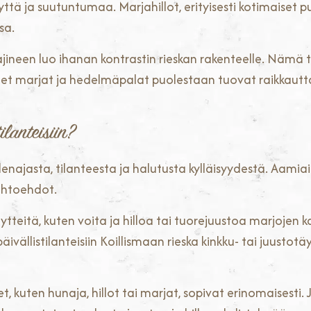
yttä ja suutuntumaa. Marjahillot, erityisesti kotimaiset pu
sa.
ineen luo ihanan kontrastin rieskan rakenteelle. Nämä tä
oreet marjat ja hedelmäpalat puolestaan tuovat raikkautta
ilanteisiin?
enajasta, tilanteesta ja halutusta kylläisyydestä. Aamia
ihtoehdot.
teitä, kuten voita ja hilloa tai tuorejuustoa marjojen
vällistilanteisiin Koillismaan rieska kinkku- tai juustotäy
, kuten hunaja, hillot tai marjat, sopivat erinomaisesti. J