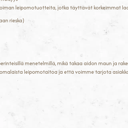
oiman leipomotuotteita, jotka täyttävät korkeimmat la
maan rieska)
 perinteisillä menetelmillä, mikä takaa aidon maun ja rak
malaista leipomotaitoa ja että voimme tarjota asiakk