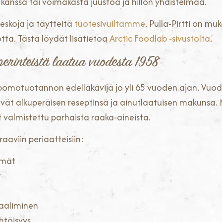
kanssa tai voimakasta juustoa ja hillon yhdistelmää.
ieskoja ja täytteitä
tuotesivuiltamme
. Pulla-Pirtti on m
ta. Tästä löydät lisätietoa
Arctic Foodlab -sivustolta
.
 perinteistä laatua vuodesta 1958
leipomotuotannon edelläkävijä jo yli 65 vuoden ajan. V
ttävät alkuperäisen reseptinsä ja ainutlaatuisen makunsa. 
 valmistettu parhaista raaka-aineista.
aaviin periaatteisiin:
lmät
t
vaaliminen
htöisyys