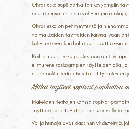
Ohrarieska sopii parhaiten kevyempiin täytte
rakenteensa ansiosta vahvempia makuja, ku
Ohrarieska on pehmeytensä ja hienomman ra
voimakkaiden täytteiden kanssa, vaan ant
kahvihetkeen, kun halutaan nauttia esimerk
Koillismaan rieska puolestaan on tiiviimpi 
ei murene raskaampien täytteiden alla, ja
rieska onkin perinteisesti ollut työmiesten
Mitkä täytteet sopivat parhaiten 
Makeiden rieskojen kanssa sopivat parhaite
täytteet korostavat rieskan luonnollista
Voi ja hunaja ovat klassinen yhdistelmä, jo