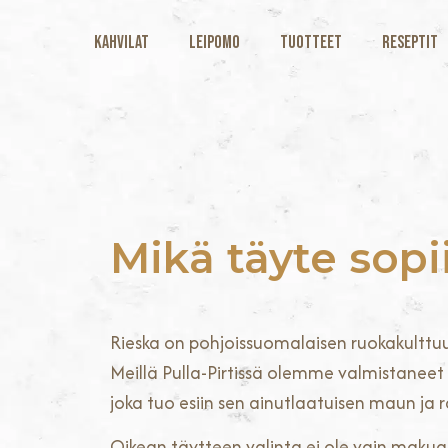
Kahvilat
Leipomo
Tuotteet
Reseptit
Mikä täyte sopi
Rieska on pohjoissuomalaisen ruokakulttuuri
Meillä Pulla-Pirtissä olemme valmistaneet 
joka tuo esiin sen ainutlaatuisen maun ja 
Oikean täytteen valinta ei ole vain makuas