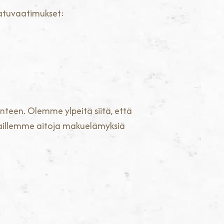
atuvaatimukset:
enteen. Olemme ylpeitä siitä, että
aillemme aitoja makuelämyksiä