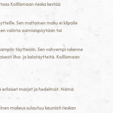
n taas Koillismaan rieska kestää
teille. Sen maltainen maku ei kilpaile
nen valinta aamiaispöytään tai
isampiin täytteisiin. Sen vahvempi rakenne
sti liha- ja kalatäytteitä. Koillismaan
kä erilaiset marjat ja hedelmät. Nämä
linen makeus sulautuu kauniisti rieskan