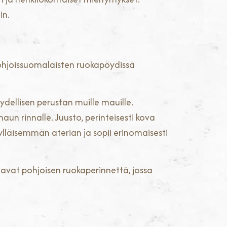
in.
 pohjoissuomalaisten ruokapöydissä
äydellisen perustan muille mauille.
aun rinnalle. Juusto, perinteisesti kova
kylläisemmän aterian ja sopii erinomaisesti
astavat pohjoisen ruokaperinnettä, jossa