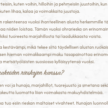
isiin, kuten voihin, hilloihin ja pehmeisiin juustoihin, ku
ten lihaa, kalaa ja voimakkaita juustoja.
kenteensa vuoksi ihanteellinen alusta herkemmille täyt
aa niiden loistaa. Tämän vuoksi ohrarieska on erinomai
iksi tuoreesta marjahillosta tai laadukkaasta voista.
ja kestävämpi, mikä tekee siitä täydellisen alustan ruoka
 sen hieman voimakkaampi maku tasapainottaa erinomaise
 ja metsätyöläisten suosiossa kylläisyytensä vuoksi.
makeiden rieskojen kanssa?
n voi ja hunaja, marjahillot, tuorejuusto ja smetana se
 makeutta luomatta liian voimakasta makuyhdistelmää.
ka tuo esiin rieskan maltaiset vivahteet. Hunajan luonnol