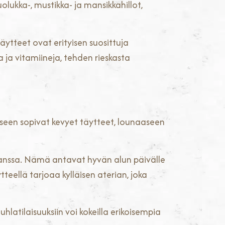
olukka-, mustikka- ja mansikkahillot,
ytteet ovat erityisen suosittuja
 ja vitamiineja, tehden rieskasta
iseen sopivat kevyet täytteet, lounaaseen
 kanssa. Nämä antavat hyvän alun päivälle
tteellä tarjoaa kylläisen aterian, joka
uhlatilaisuuksiin voi kokeilla erikoisempia