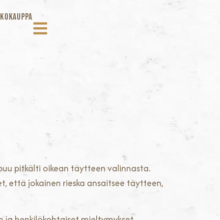
KOKAUPPA
?
puu pitkälti oikean täytteen valinnasta.
, että jokainen rieska ansaitsee täytteen,
en ja henkilökohtaiset mieltymykset.