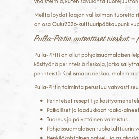
yhdistelmiä, kuten savulohta tuorejuuston 
Meiltä löydät laajan valikoiman tuoreita r
on osa Oulu2026-kulttuuripääkaupunkivuot
Pulla-Pirtin autenttiset rieskat –
Pulla-Pirtti on ollut pohjoissuomalaisen 
käsityönä perinteisiä rieskoja, jotka säily
perinteistä Koillismaan rieskaa, molemmat
Pulla-Pirtin toiminta perustuu vahvasti seur
Perinteiset reseptit ja käsityömenete
Paikalliset ja laadukkaat raaka-ainee
Tuoreus ja päivittäinen valmistus
Pohjoissuomalaisen ruokakulttuurin 
Henkilökohtainen palvelu ja asiakaslä