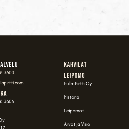
palvelu
Kahvilat
48 3600
Leipomo
lapirtti.com
Pulla-Pirtti Oy
kka
Historia
48 3604
Leipomot
 Oy
Arvot ja Visio
 17