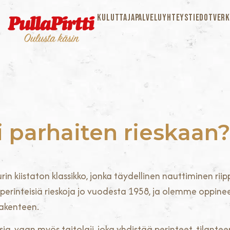
KULUTTAJAPALVELU
YHTEYSTIEDOT
VERK
i parhaiten rieskaan
n kiistaton klassikko, jonka täydellinen nauttiminen riip
perinteisiä rieskoja jo vuodesta 1958, ja olemme oppineet
rakenteen.
ia, vaan myös taitolaji, joka yhdistää perinteet, tilante