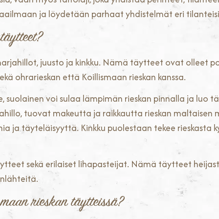
ailmaan ja löydetään parhaat yhdistelmät eri tilanteisi
täytteet?
arjahillot, juusto ja kinkku. Nämä täytteet ovat olleet
sekä ohrarieskan että Koillismaan rieskan kanssa.
re, suolainen voi sulaa lämpimän rieskan pinnalla ja luo t
kkahillo, tuovat makeutta ja raikkautta rieskan maltaisen m
nia ja täyteläisyyttä. Kinkku puolestaan tekee rieskasta 
atäytteet sekä erilaiset lihapasteijat. Nämä täytteet heij
onlähteitä.
smaan rieskan täytteissä?