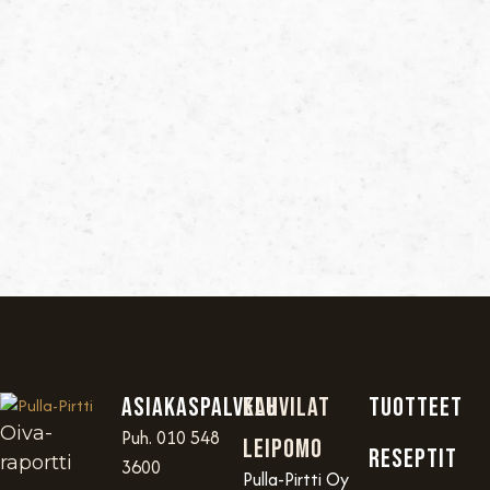
Asiakaspalvelu
Kahvilat
TUOTTEET
Oiva-
Puh. 010 548
Leipomo
RESEPTIT
raportti
3600
Pulla-Pirtti Oy