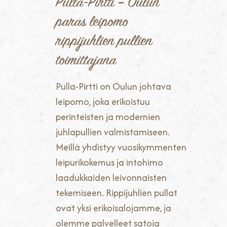
Pulla-Pirtti – Oulun
paras leipomo
rippijuhlien pullien
toimittajana
Pulla-Pirtti on Oulun johtava
leipomo, joka erikoistuu
perinteisten ja modernien
juhlapullien valmistamiseen.
Meillä yhdistyy vuosikymmenten
leipurikokemus ja intohimo
laadukkaiden leivonnaisten
tekemiseen. Rippijuhlien pullat
ovat yksi erikoisalojamme, ja
olemme palvelleet satoja