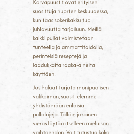
Korvapuustit ovat erityisen
suosittuja nuorten keskuudessa,
kun taas sokerikakku tuo
juhlavuutta tarjoiluun. Meillä
kaikki pullat valmistetaan
tunteella ja ammattitaidolla,
perinteisiä reseptejä ja
laadukkaita raaka-aineita
käyttäen.
Jos haluat tarjota monipuolisen
valikoiman, suosittelemme
yhdistämään erilaisia
pullalajeja. Tällöin jokainen
vieras löytää itselleen mieluisan
vaihtoehdon. Voit tutustua koko