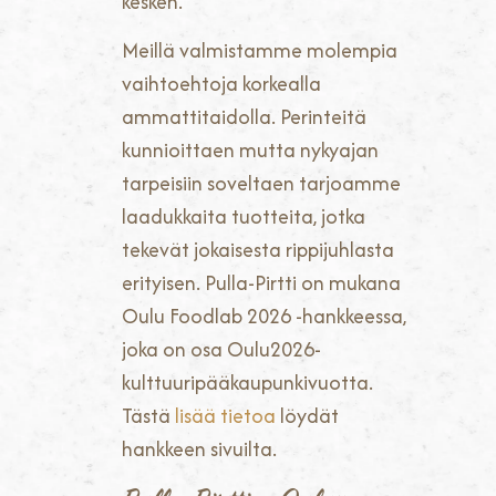
kesken.
Meillä valmistamme molempia
vaihtoehtoja korkealla
ammattitaidolla. Perinteitä
kunnioittaen mutta nykyajan
tarpeisiin soveltaen tarjoamme
laadukkaita tuotteita, jotka
tekevät jokaisesta rippijuhlasta
erityisen. Pulla-Pirtti on mukana
Oulu Foodlab 2026 -hankkeessa,
joka on osa Oulu2026-
kulttuuripääkaupunkivuotta.
Tästä
lisää tietoa
löydät
hankkeen sivuilta.