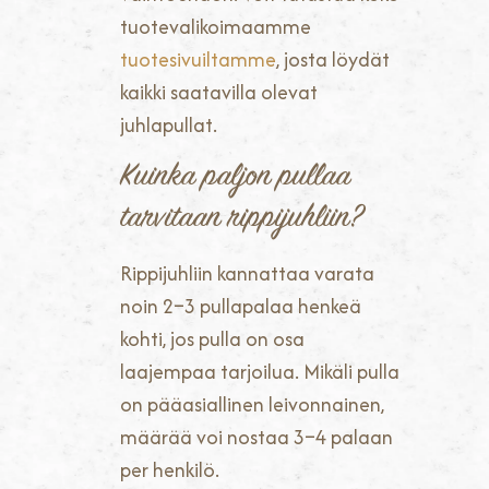
tuotevalikoimaamme
tuotesivuiltamme
, josta löydät
kaikki saatavilla olevat
juhlapullat.
Kuinka paljon pullaa
tarvitaan rippijuhliin?
Rippijuhliin kannattaa varata
noin 2–3 pullapalaa henkeä
kohti, jos pulla on osa
laajempaa tarjoilua. Mikäli pulla
on pääasiallinen leivonnainen,
määrää voi nostaa 3–4 palaan
per henkilö.