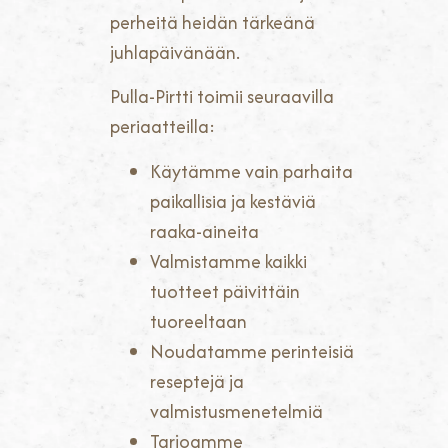
perheitä heidän tärkeänä
juhlapäivänään.
Pulla-Pirtti toimii seuraavilla
periaatteilla:
Käytämme vain parhaita
paikallisia ja kestäviä
raaka-aineita
Valmistamme kaikki
tuotteet päivittäin
tuoreeltaan
Noudatamme perinteisiä
reseptejä ja
valmistusmenetelmiä
Tarjoamme