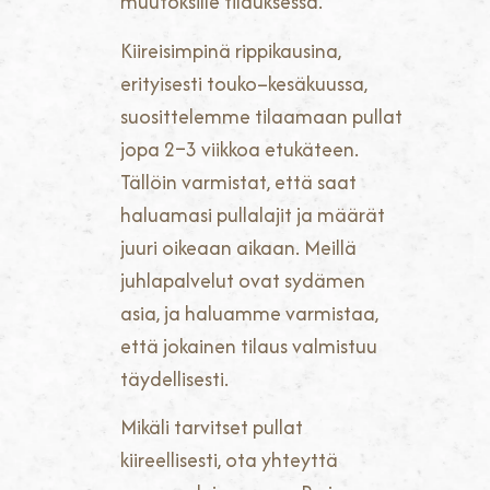
muutoksille tilauksessa.
Kiireisimpinä rippikausina,
erityisesti touko–kesäkuussa,
suosittelemme tilaamaan pullat
jopa 2–3 viikkoa etukäteen.
Tällöin varmistat, että saat
haluamasi pullalajit ja määrät
juuri oikeaan aikaan. Meillä
juhlapalvelut ovat sydämen
asia, ja haluamme varmistaa,
että jokainen tilaus valmistuu
täydellisesti.
Mikäli tarvitset pullat
kiireellisesti, ota yhteyttä