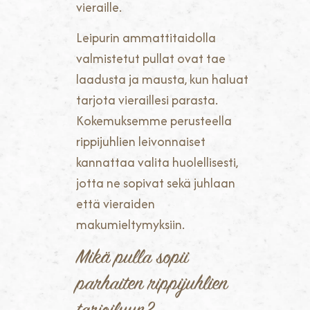
vieraille.
Leipurin ammattitaidolla
valmistetut pullat ovat tae
laadusta ja mausta, kun haluat
tarjota vieraillesi parasta.
Kokemuksemme perusteella
rippijuhlien leivonnaiset
kannattaa valita huolellisesti,
jotta ne sopivat sekä juhlaan
että vieraiden
makumieltymyksiin.
Mikä pulla sopii
parhaiten rippijuhlien