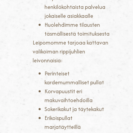
henkilökohtaista palvelua
jokaiselle asiakkaalle
Huolehdimme tilausten
täsmällisestä toimituksesta
Leipomomme tarjoaa kattavan
valikoiman rippijuhlien
leivonnaisia:
Perinteiset
kardemummalliset pullat
Korvapuustit eri
makuvaihtoehdoilla
Sokerikakut ja täytekakut
Erikoispullat
marjatäytteillä