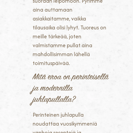
suoraan leipomoon. Pyrimme
aina auttamaan
asiakkaitamme, vaikka
tilausaika olisi lyhyt. Tuoreus on
meille tärkeää, joten
valmistamme pullat aina
mahdollisimman lähellä
toimituspäivää.
Mitä eroa on perinteisellä
ja modernilla
juhlapullalla?
Perinteinen juhlapulla
noudattaa vuosikymmeniä
vanhoja reseptejä ja