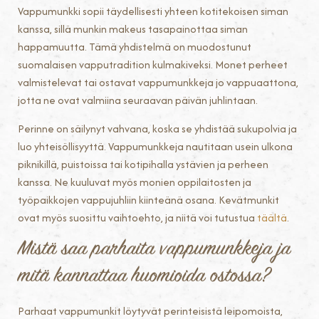
Vappumunkki sopii täydellisesti yhteen kotitekoisen siman
kanssa, sillä munkin makeus tasapainottaa siman
happamuutta. Tämä yhdistelmä on muodostunut
suomalaisen vapputradition kulmakiveksi. Monet perheet
valmistelevat tai ostavat vappumunkkeja jo vappuaattona,
jotta ne ovat valmiina seuraavan päivän juhlintaan.
Perinne on säilynyt vahvana, koska se yhdistää sukupolvia ja
luo yhteisöllisyyttä. Vappumunkkeja nautitaan usein ulkona
piknikillä, puistoissa tai kotipihalla ystävien ja perheen
kanssa. Ne kuuluvat myös monien oppilaitosten ja
työpaikkojen vappujuhliin kiinteänä osana. Kevätmunkit
ovat myös suosittu vaihtoehto, ja niitä voi tutustua
täältä
.
Mistä saa parhaita vappumunkkeja ja
mitä kannattaa huomioida ostossa?
Parhaat vappumunkit löytyvät perinteisistä leipomoista,