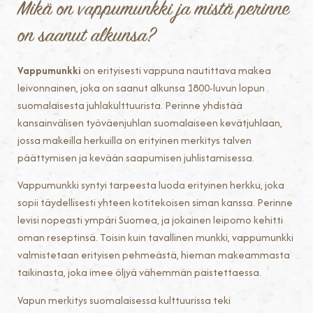
Mikä on vappumunkki ja mistä perinne
on saanut alkunsa?
Vappumunkki
on erityisesti vappuna nautittava makea
leivonnainen, joka on saanut alkunsa 1800-luvun lopun
suomalaisesta juhlakulttuurista. Perinne yhdistää
kansainvälisen työväenjuhlan suomalaiseen kevätjuhlaan,
jossa makeilla herkuilla on erityinen merkitys talven
päättymisen ja kevään saapumisen juhlistamisessa.
Vappumunkki syntyi tarpeesta luoda erityinen herkku, joka
sopii täydellisesti yhteen kotitekoisen siman kanssa. Perinne
levisi nopeasti ympäri Suomea, ja jokainen leipomo kehitti
oman reseptinsä. Toisin kuin tavallinen munkki, vappumunkki
valmistetaan erityisen pehmeästä, hieman makeammasta
taikinasta, joka imee öljyä vähemmän paistettaessa.
Vapun merkitys suomalaisessa kulttuurissa teki