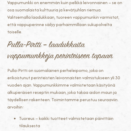
Vappumunkki on enemmän kuin pelkkä leivonnainen – se on
osa suomalaista kulttuuria ja kevätjuhlan riemua.
Valitsemalla laadukkaan, tuoreen vappumunkin varmistat,
että vappuperinne säilyy parhaimmillaan sukupolvelta
toiselle.
Pulla-Pirtti – laadukkaita
vappumunkkeja perinteiseen tapaan
Pulla-Pirtti on suomalainen perheleipomo, joka on
erikoistunut perinteisten leivonnaisten valmistukseen yli 30
vuoden ajan. Vappumunkkimme valmistetaan käsityönä
alkuperäisen reseptin mukaan, joka takaa aidon maun ja
täydellisen rakenteen. Toimintamme perustuu seuraaviin
arvoihin:
Tuoreus – kaikki tuotteet valmistetaan päivittäin
tilauksesta