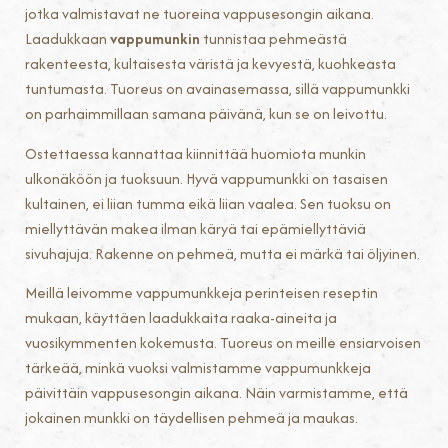
jotka valmistavat ne tuoreina vappusesongin aikana.
Laadukkaan
vappumunkin
tunnistaa pehmeästä
rakenteesta, kultaisesta väristä ja kevyestä, kuohkeasta
tuntumasta. Tuoreus on avainasemassa, sillä vappumunkki
on parhaimmillaan samana päivänä, kun se on leivottu.
Ostettaessa kannattaa kiinnittää huomiota munkin
ulkonäköön ja tuoksuun. Hyvä vappumunkki on tasaisen
kultainen, ei liian tumma eikä liian vaalea. Sen tuoksu on
miellyttävän makea ilman käryä tai epämiellyttäviä
sivuhajuja. Rakenne on pehmeä, mutta ei märkä tai öljyinen.
Meillä leivomme vappumunkkeja perinteisen reseptin
mukaan, käyttäen laadukkaita raaka-aineita ja
vuosikymmenten kokemusta. Tuoreus on meille ensiarvoisen
tärkeää, minkä vuoksi valmistamme vappumunkkeja
päivittäin vappusesongin aikana. Näin varmistamme, että
jokainen munkki on täydellisen pehmeä ja maukas.