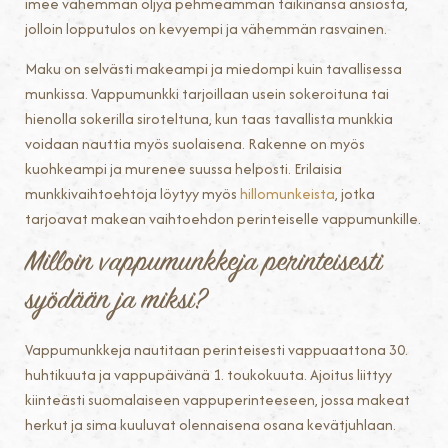
imee vähemmän öljyä pehmeämmän taikinansa ansiosta,
jolloin lopputulos on kevyempi ja vähemmän rasvainen.
Maku on selvästi makeampi ja miedompi kuin tavallisessa
munkissa. Vappumunkki tarjoillaan usein sokeroituna tai
hienolla sokerilla siroteltuna, kun taas tavallista munkkia
voidaan nauttia myös suolaisena. Rakenne on myös
kuohkeampi ja murenee suussa helposti. Erilaisia
munkkivaihtoehtoja löytyy myös
hillomunkeista
, jotka
tarjoavat makean vaihtoehdon perinteiselle vappumunkille.
Milloin vappumunkkeja perinteisesti
syödään ja miksi?
Vappumunkkeja nautitaan perinteisesti vappuaattona 30.
huhtikuuta ja vappupäivänä 1. toukokuuta. Ajoitus liittyy
kiinteästi suomalaiseen vappuperinteeseen, jossa makeat
herkut ja sima kuuluvat olennaisena osana kevätjuhlaan.