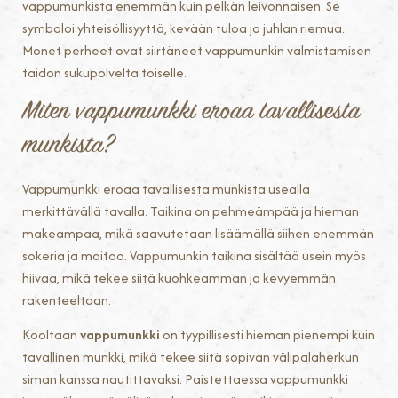
vappumunkista enemmän kuin pelkän leivonnaisen. Se
symboloi yhteisöllisyyttä, kevään tuloa ja juhlan riemua.
Monet perheet ovat siirtäneet vappumunkin valmistamisen
taidon sukupolvelta toiselle.
Miten vappumunkki eroaa tavallisesta
munkista?
Vappumunkki eroaa tavallisesta munkista usealla
merkittävällä tavalla. Taikina on pehmeämpää ja hieman
makeampaa, mikä saavutetaan lisäämällä siihen enemmän
sokeria ja maitoa. Vappumunkin taikina sisältää usein myös
hiivaa, mikä tekee siitä kuohkeamman ja kevyemmän
rakenteeltaan.
Kooltaan
vappumunkki
on tyypillisesti hieman pienempi kuin
tavallinen munkki, mikä tekee siitä sopivan välipalaherkun
siman kanssa nautittavaksi. Paistettaessa vappumunkki