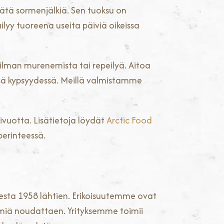
jätä sormenjälkiä. Sen tuoksu on
yy tuoreena useita päiviä oikeissa
i ilman murenemista tai repeilyä. Aitoa
ssä kypsyydessä. Meillä valmistamme
vuotta. Lisätietoja löydät
Arctic Food
perinteessä.
desta 1958 lähtien. Erikoisuutemme ovat
elmiä noudattaen. Yrityksemme toimii