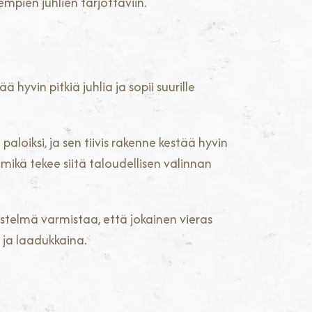
mpien juhlien tarjottaviin.
 hyvin pitkiä juhlia ja sopii suurille
aloiksi, ja sen tiivis rakenne kestää hyvin
 mikä tekee siitä taloudellisen valinnan
stelmä varmistaa, että jokainen vieras
ja laadukkaina.