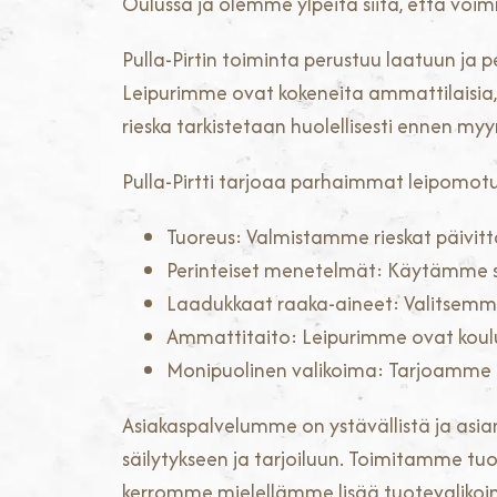
Oulussa ja olemme ylpeitä siitä, että vo
Pulla-Pirtin toiminta perustuu laatuun ja p
Leipurimme ovat kokeneita ammattilaisia, j
rieska tarkistetaan huolellisesti ennen myy
Pulla-Pirtti tarjoaa parhaimmat leipomot
Tuoreus: Valmistamme rieskat päivit
Perinteiset menetelmät: Käytämme suk
Laadukkaat raaka-aineet: Valitsemme
Ammattitaito: Leipurimme ovat koulut
Monipuolinen valikoima: Tarjoamme eri
Asiakaspalvelumme on ystävällistä ja asia
säilytykseen ja tarjoiluun. Toimitamme tuo
kerromme mielellämme lisää tuotevaliko