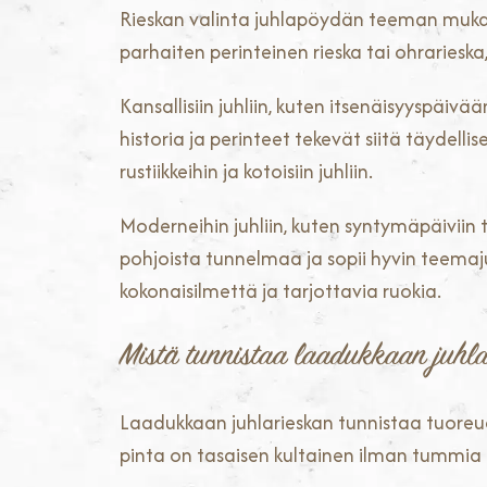
Rieskan valinta juhlapöydän teeman mukaan 
parhaiten perinteinen rieska tai ohrariesk
Kansallisiin juhliin, kuten itsenäisyyspäi
historia ja perinteet tekevät siitä täydell
rustiikkeihin ja kotoisiin juhliin.
Moderneihin juhliin, kuten syntymäpäiviin tai
pohjoista tunnelmaa ja sopii hyvin teemajuh
kokonaisilmettä ja tarjottavia ruokia.
Mistä tunnistaa laadukkaan juhl
Laadukkaan juhlarieskan tunnistaa tuoreu
pinta on tasaisen kultainen ilman tummia ta