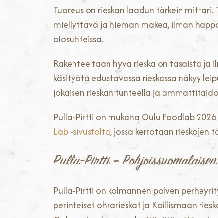
Tuoreus on rieskan laadun tärkein mittari.
miellyttävä ja hieman makea, ilman happa
olosuhteissa.
Rakenteeltaan hyvä rieska on tasaista ja il
käsityötä edustavassa rieskassa näkyy lei
jokaisen rieskan tunteella ja ammattitaidol
Pulla-Pirtti on mukana Oulu Foodlab 2026
Lab -sivustolta
, jossa kerrotaan rieskojen 
Pulla-Pirtti – Pohjoissuomalaisen
Pulla-Pirtti on kolmannen polven perheyri
perinteiset ohrarieskat ja Koillismaan ri