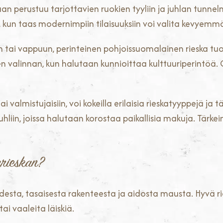
perustuu tarjottavien ruokien tyyliin ja juhlan tunnelmaa
a, kun taas modernimpiin tilaisuuksiin voi valita kevyem
vään tai vappuun, perinteinen pohjoissuomalainen rieska 
isen valinnan, kun halutaan kunnioittaa kulttuuriperintöä
 valmistujaisiin, voi kokeilla erilaisia rieskatyyppejä ja 
liin, joissa halutaan korostaa paikallisia makuja. Tärkein
arieskan?
desta, tasaisesta rakenteesta ja aidosta mausta. Hyvä 
i vaaleita läiskiä.