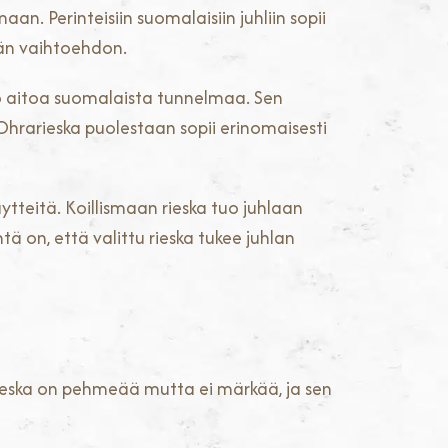
n. Perinteisiin suomalaisiin juhliin sopii
män vaihtoehdon.
tuo aitoa suomalaista tunnelmaa. Sen
. Ohrarieska puolestaan sopii erinomaisesti
täytteitä. Koillismaan rieska tuo juhlaan
tä on, että valittu rieska tukee juhlan
rieska on pehmeää mutta ei märkää, ja sen