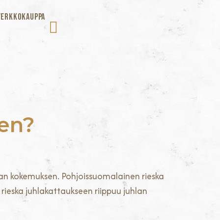
VERKKOKAUPPA
een?
man kokemuksen. Pohjoissuomalainen rieska
as rieska juhlakattaukseen riippuu juhlan