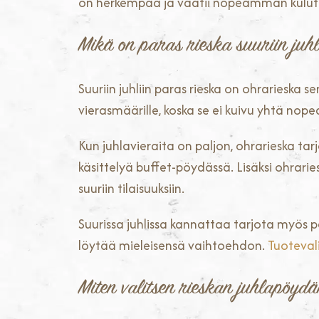
on herkempää ja vaatii nopeamman kulutukse
Mikä on paras rieska suuriin juhl
Suuriin juhliin paras rieska on ohrarieska s
vierasmäärille, koska se ei kuivu yhtä nope
Kun juhlavieraita on paljon, ohrarieska tarj
käsittelyä buffet-pöydässä. Lisäksi ohrarie
suuriin tilaisuuksiin.
Suurissa juhlissa kannattaa tarjota myös 
löytää mieleisensä vaihtoehdon.
Tuoteva
Miten valitsen rieskan juhlapöy