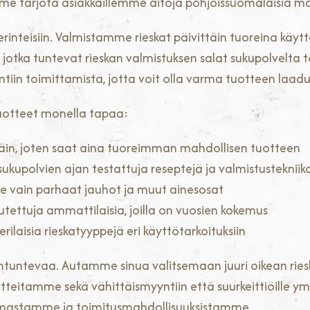
imme tarjota asiakkaillemme aitoja pohjoissuomalaisia m
erinteisiin. Valmistamme rieskat päivittäin tuoreina käyt
otka tuntevat rieskan valmistuksen salat sukupolvelta toi
ntiin toimittamista, jotta voit olla varma tuotteen laadu
uotteet monella tapaa:
täin, joten saat aina tuoreimman mahdollisen tuotteen
upolvien ajan testattuja reseptejä ja valmistustekniik
 vain parhaat jauhot ja muut ainesosat
ettuja ammattilaisia, joilla on vuosien kokemus
laisia rieskatyyppejä eri käyttötarkoituksiin
ntuntevaa. Autamme sinua valitsemaan juuri oikean ries
tteitamme sekä vähittäismyyntiin että suurkeittiöille y
imastamme ja toimitusmahdollisuuksistamme.