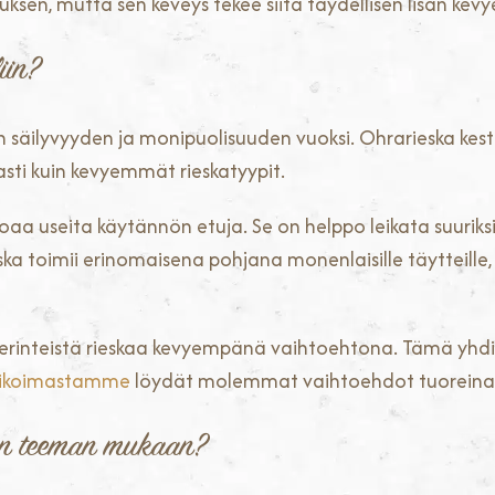
n, mutta sen keveys tekee siitä täydellisen lisän kevye
iin?
en säilyvyyden ja monipuolisuuden vuoksi. Ohrarieska kestää
asti kuin kevyemmät rieskatyypit.
oaa useita käytännön etuja. Se on helppo leikata suuriksi p
ska toimii erinomaisena pohjana monenlaisille täytteille,
perinteistä rieskaa kevyempänä vaihtoehtona. Tämä yhdi
likoimastamme
löydät molemmat vaihtoehdot tuoreina 
dän teeman mukaan?