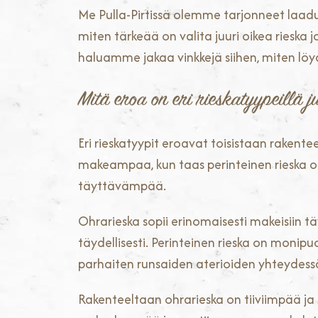
Me Pulla-Pirtissä olemme tarjonneet laad
miten tärkeää on valita juuri oikea rieska
haluamme jakaa vinkkejä siihen, miten löy
Mitä eroa on eri rieskatyypeillä 
Eri rieskatyypit eroavat toisistaan rakent
makeampaa, kun taas perinteinen rieska o
täyttävämpää.
Ohrarieska sopii erinomaisesti makeisiin tä
täydellisesti. Perinteinen rieska on monipuol
parhaiten runsaiden aterioiden yhteydess
Rakenteeltaan ohrarieska on tiiviimpää ja s