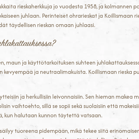
ukkaita rieskaherkkuja jo vuodesta 1958, ja kolmannen
 jokaiseen juhlaan. Perinteiset ohrarieskat ja Koillismaa
dät täydellisen rieskan omaan juhlaasi.
juhlakattauksessa?
een, maun ja käyttötarkoituksen suhteen juhlakattauksessa
n kevyempää ja neutraalimakuista. Koillismaan rieska 
ytteisiin ja herkullisiin leivonnaisiin. Sen hieman makea 
isin vaihtoehto, sillä se sopii sekä suolaisiin että makeisii
ä, kun halutaan kunnon täytettä vatsaan.
äilyy tuoreena pidempään, mikä tekee siitä erinomaisen va