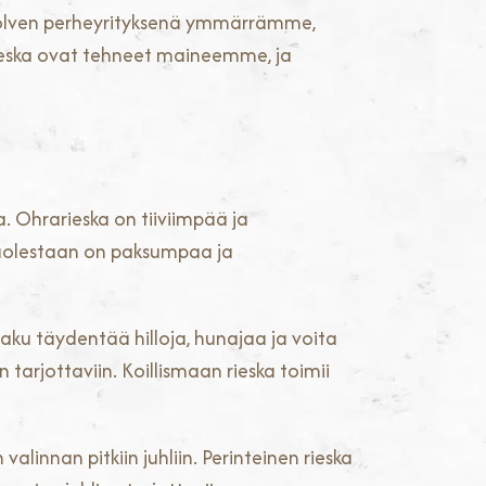
 polven perheyrityksenä ymmärrämme,
n rieska ovat tehneet maineemme, ja
. Ohrarieska on tiiviimpää ja
puolestaan on paksumpaa ja
maku täydentää hilloja, hunajaa ja voita
n tarjottaviin. Koillismaan rieska toimii
linnan pitkiin juhliin. Perinteinen rieska