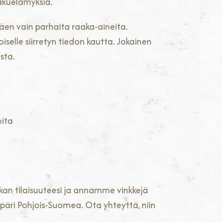
akuelämyksiä.
täen vain parhaita raaka-aineita.
selle siirretyn tiedon kautta. Jokainen
sta.
oita
kan tilaisuuteesi ja annamme vinkkejä
mpäri Pohjois-Suomea. Ota yhteyttä, niin