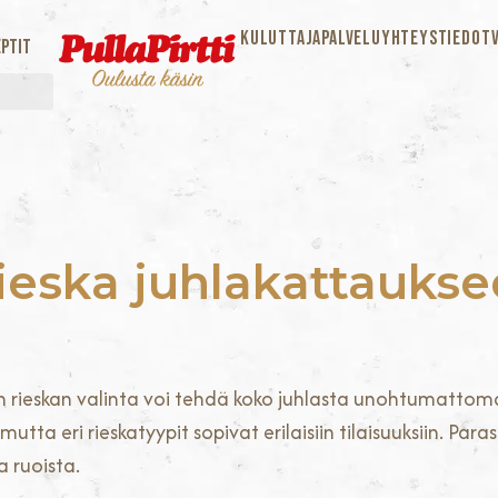
KULUTTAJAPALVELU
YHTEYSTIEDOT
ptit
rieska juhlakattauks
an rieskan valinta voi tehdä koko juhlasta unohtumatto
mutta eri rieskatyypit sopivat erilaisiin tilaisuuksiin. Par
a ruoista.