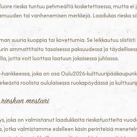
 Tuore rieska tuntuu pehmeältä kosketettaessa, mutta ei 
muuden tai vanhenemisen merkkejä. Laadukas rieska säil
man suuria kuoppia tai kovettumia. Se leikkautuu siistist
purin ammattitaito tasaisessa paksuudessa ja täydellise
la, jotta voit luottaa laatuun jokaisessa juhlassa.
 -hankkeessa, joka on osa Oulu2026-kulttuuripääkaupunki
tärkeästä roolista oululaisessa ruokapöydässä ja kulttuuri
 rieskan mestari
tys, joka on valmistanut laadukkaita rieskatuotteita vuo
eska, jotka valmistamme edelleen käsin perinteisiä menet