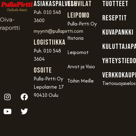
Asiakaspalvelu
Kahvilat
TUOTTEET
Puh. 010 548
Leipomo
RESEPTIT
Oiva-
3600
Pulla-Pirtti Oy
raportti
myynti@pullapirtti.com
KUVAPANKKI
Historia
Logistiikka
KULUTTAJAP
Puh. 010 548
Leipomot
3604
YHTEYSTIED
Arvot ja Visio
OSOITE
VERKKOKAUP
Pulla-Pirtti Oy
Töihin Meille
Tietosuojaselo
Lepolantie 17
90410 Oulu