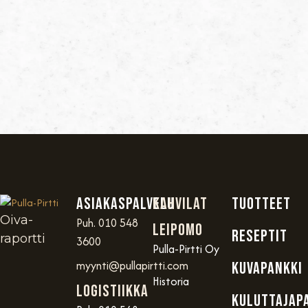
Asiakaspalvelu
Kahvilat
TUOTTEET
Oiva-
Puh. 010 548
Leipomo
RESEPTIT
raportti
3600
Pulla-Pirtti Oy
myynti@pullapirtti.com
KUVAPANKKI
Historia
Logistiikka
KULUTTAJAP