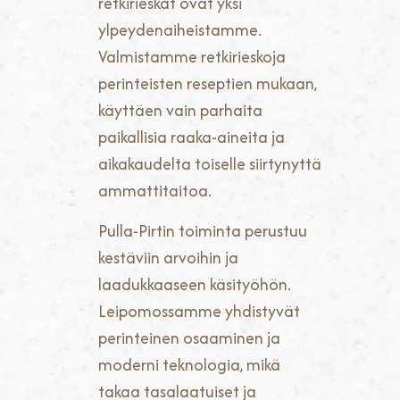
retkirieskat ovat yksi
ylpeydenaiheistamme.
Valmistamme retkirieskoja
perinteisten reseptien mukaan,
käyttäen vain parhaita
paikallisia raaka-aineita ja
aikakaudelta toiselle siirtynyttä
ammattitaitoa.
Pulla-Pirtin toiminta perustuu
kestäviin arvoihin ja
laadukkaaseen käsityöhön.
Leipomossamme yhdistyvät
perinteinen osaaminen ja
moderni teknologia, mikä
takaa tasalaatuiset ja