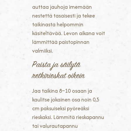
auttaa jauhoja imemään
nestettä tasaisesti ja tekee
taikinasta helpommin
käsiteltävää. Levon aikana voit
lämmittää paistopinnan
valmiiksi.
Paista ja säilytä
retkirieskat oikein
Jaa taikina 8–10 osaan ja
kaulitse jokainen osa noin 0,5
cm paksuiseksi pyöreäksi
rieskaksi. Lämmitä rieskapannu
tai valurautapannu