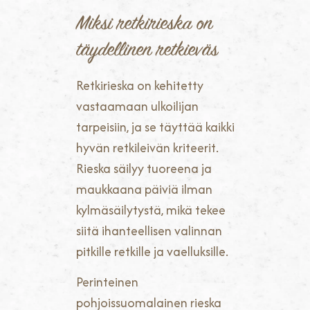
Miksi retkirieska on
täydellinen retkieväs
Retkirieska on kehitetty
vastaamaan ulkoilijan
tarpeisiin, ja se täyttää kaikki
hyvän retkileivän kriteerit.
Rieska säilyy tuoreena ja
maukkaana päiviä ilman
kylmäsäilytystä, mikä tekee
siitä ihanteellisen valinnan
pitkille retkille ja vaelluksille.
Perinteinen
pohjoissuomalainen rieska