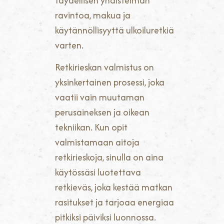
täydellisen yhdistelmän
ravintoa, makua ja
käytännöllisyyttä ulkoiluretkiä
varten.
Retkirieskan valmistus on
yksinkertainen prosessi, joka
vaatii vain muutaman
perusaineksen ja oikean
tekniikan. Kun opit
valmistamaan aitoja
retkirieskoja, sinulla on aina
käytössäsi luotettava
retkieväs, joka kestää matkan
rasitukset ja tarjoaa energiaa
pitkiksi päiviksi luonnossa.