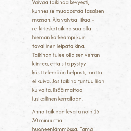
Vaivaa taikinaa kevyesti,
kunnes se muodostaa tasaisen
massan. Älä vaivaa liikaa –
retkirieskataikina saa olla
hieman karkeampi kuin
tavallinen leipätaikina.
Taikinan tulee olla sen verran
kiinteä, että sitä pystyy
käsittelemään helposti, mutta
ei kuiva. Jos taikina tuntuu liian
kuivalta, lisää maitoa
lusikallinen kerrallaan.
Anna taikinan levätä noin 15–
30 minuuttia
huoneenlämmössä. Tämä