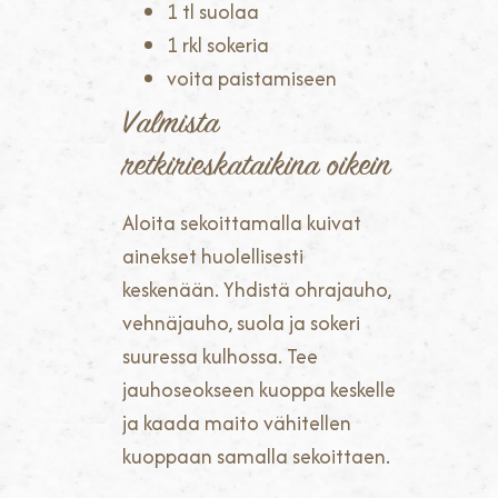
1 tl suolaa
1 rkl sokeria
voita paistamiseen
Valmista
retkirieskataikina oikein
Aloita sekoittamalla kuivat
ainekset huolellisesti
keskenään. Yhdistä ohrajauho,
vehnäjauho, suola ja sokeri
suuressa kulhossa. Tee
jauhoseokseen kuoppa keskelle
ja kaada maito vähitellen
kuoppaan samalla sekoittaen.