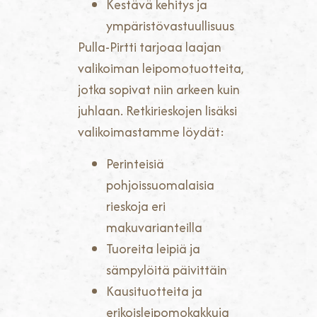
Kestävä kehitys ja
ympäristövastuullisuus
Pulla-Pirtti tarjoaa laajan
valikoiman leipomotuotteita,
jotka sopivat niin arkeen kuin
juhlaan. Retkirieskojen lisäksi
valikoimastamme löydät:
Perinteisiä
pohjoissuomalaisia
rieskoja eri
makuvarianteilla
Tuoreita leipiä ja
sämpylöitä päivittäin
Kausituotteita ja
erikoisleipomokakkuja