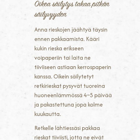
Oikea säilytys takaa pitkän
säilyvyyden
Anna rieskojen jäähtyä täysin
ennen pakkaamista. Kääri
kukin rieska erikseen
voipaperiin tai laita ne
tiiviiseen astiaan kerrospaperin
kanssa. Oikein säilytetyt
retkirieskat pysyvät tuoreina
huoneenlämmössä 4–5 päivää
ja pakastettuna jopa kolme
kuukautta.
Retkelle lähtiessäsi pakkaa
rieskat tiiviisti, jotta ne eivät