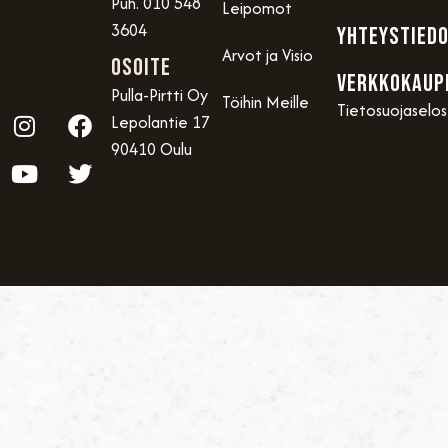
Puh. 010 548
Leipomot
3604
YHTEYSTIED
Arvot ja Visio
OSOITE
VERKKOKAUP
Pulla-Pirtti Oy
Töihin Meille
Tietosuojaselo
Lepolantie 17
90410 Oulu