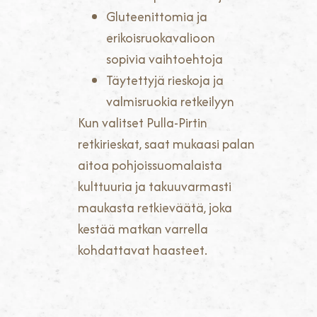
Gluteenittomia ja
erikoisruokavalioon
sopivia vaihtoehtoja
Täytettyjä rieskoja ja
valmisruokia retkeilyyn
Kun valitset Pulla-Pirtin
retkirieskat, saat mukaasi palan
aitoa pohjoissuomalaista
kulttuuria ja takuuvarmasti
maukasta retkieväätä, joka
kestää matkan varrella
kohdattavat haasteet.