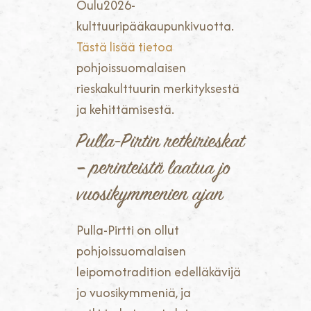
Oulu2026-
kulttuuripääkaupunkivuotta.
Tästä lisää tietoa
pohjoissuomalaisen
rieskakulttuurin merkityksestä
ja kehittämisestä.
Pulla-Pirtin retkirieskat
– perinteistä laatua jo
vuosikymmenien ajan
Pulla-Pirtti on ollut
pohjoissuomalaisen
leipomotradition edelläkävijä
jo vuosikymmeniä, ja