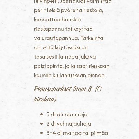
leivinpelti. Jos haluat valmistaa
perinteisiä pyöreitä rieskoja,
kannattaa hankkia
rieskapannu tai käyttää
valurautapannua. Tärkeintä
on, että käytössäsi on
tasaisesti lämpöä jakava
paistopinta, jolla saat rieskaan
kauniin kullanruskean pinnan.
Perusainekset (noin 8–10
rieskaa)
3 dl ohrajauhoja
2 dl vehnäjauhoja
3–4 dl maitoa tai piimää