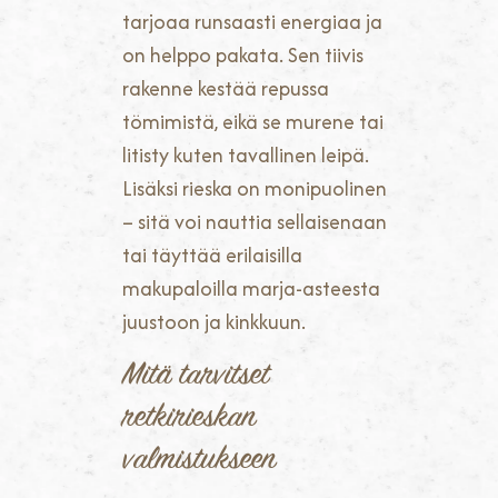
tarjoaa runsaasti energiaa ja
on helppo pakata. Sen tiivis
rakenne kestää repussa
tömimistä, eikä se murene tai
litisty kuten tavallinen leipä.
Lisäksi rieska on monipuolinen
– sitä voi nauttia sellaisenaan
tai täyttää erilaisilla
makupaloilla marja-asteesta
juustoon ja kinkkuun.
Mitä tarvitset
retkirieskan
valmistukseen