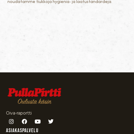
noudatamme tiukkoja hygienia- ja laatustandardeja.
Oiva-raportti
Asiakaspalvelu