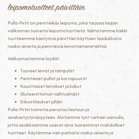
leipomotuotteet päivittäin
Pulla-Pirtti on perinteikäs leipomo, joka tarjoaa laajan
valikoiman tuoreita leipomotuotteita. Valmistamme kaikki
tuotteemme käsityönä päivittäin käyttäen laadukkaita
raaka-aineita ja perinteisiä leivontamenetelmiä.
Valikoimastamme löydät:
Tuoreet leivät ja sämpylät
Perinteiset pullat ja korvapuustit
Kausittaiset leivokset ja kakut
Gluteenittomat vaihtoehdot
Erikoistilaukset juhliin
Pulla-Pirtin toiminta perustuu laatuun ja
asiakastyytyväisyyteen. Aloitamme työt varhain aamulla,
jotta asiakkaamme saavat aina tuoreimmat mahdolliset
tuotteet. Käytämme vain parhaita raaka-aineita ja