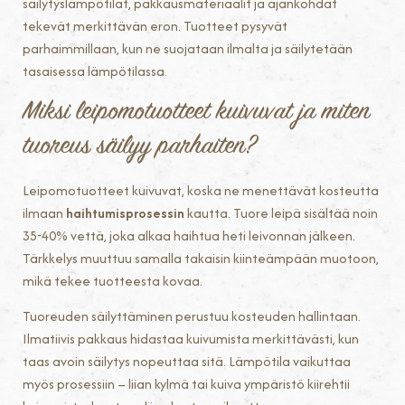
säilytyslämpötilat, pakkausmateriaalit ja ajankohdat
tekevät merkittävän eron. Tuotteet pysyvät
parhaimmillaan, kun ne suojataan ilmalta ja säilytetään
tasaisessa lämpötilassa.
Miksi leipomotuotteet kuivuvat ja miten
tuoreus säilyy parhaiten?
Leipomotuotteet kuivuvat, koska ne menettävät kosteutta
ilmaan
haihtumisprosessin
kautta. Tuore leipä sisältää noin
35-40% vettä, joka alkaa haihtua heti leivonnan jälkeen.
Tärkkelys muuttuu samalla takaisin kiinteämpään muotoon,
mikä tekee tuotteesta kovaa.
Tuoreuden säilyttäminen perustuu kosteuden hallintaan.
Ilmatiivis pakkaus hidastaa kuivumista merkittävästi, kun
taas avoin säilytys nopeuttaa sitä. Lämpötila vaikuttaa
myös prosessiin – liian kylmä tai kuiva ympäristö kiirehtii