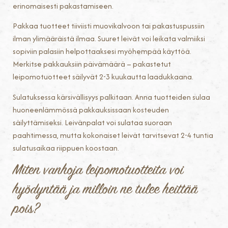
erinomaisesti pakastamiseen.
Pakkaa tuotteet tiiviisti muovikalvoon tai pakastuspussiin
ilman ylimääräistä ilmaa. Suuret leivät voi leikata valmiiksi
sopiviin palasiin helpottaaksesi myöhempää käyttöä.
Merkitse pakkauksiin päivämäärä – pakastetut
leipomotuotteet säilyvät 2-3 kuukautta laadukkaana.
Sulatuksessa kärsivällisyys palkitaan. Anna tuotteiden sulaa
huoneenlämmössä pakkauksissaan kosteuden
säilyttämiseksi. Leivänpalat voi sulataa suoraan
paahtimessa, mutta kokonaiset leivät tarvitsevat 2-4 tuntia
sulatusaikaa riippuen koostaan.
Miten vanhoja leipomotuotteita voi
hyödyntää ja milloin ne tulee heittää
pois?