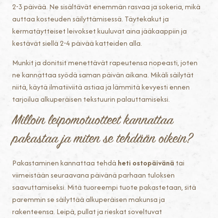
2-3 päivää. Ne sisältävät enemmän rasvaa ja sokeria, mikä
auttaa kosteuden säilyttämisessä. Täytekakut ja
kermatäytteiset leivokset kuuluvat aina jääkaappiin ja
kestävät siellä 2-4 päivää katteiden alla.
Munkit ja donitsit menettävät rapeutensa nopeasti, joten
ne kannattaa syödä saman päivän aikana. Mikäli säilytät
niitä, käytä ilmatiiviitä astiaa ja lämmitä kevyesti ennen
tarjoilua alkuperäisen tekstuurin palauttamiseksi.
Milloin leipomotuotteet kannattaa
pakastaa ja miten se tehdään oikein?
Pakastaminen kannattaa tehdä
heti ostopäivänä
tai
viimeistään seuraavana päivänä parhaan tuloksen
saavuttamiseksi. Mitä tuoreempi tuote pakastetaan, sitä
paremmin se säilyttää alkuperäisen makunsa ja
rakenteensa. Leipä, pullat ja rieskat soveltuvat