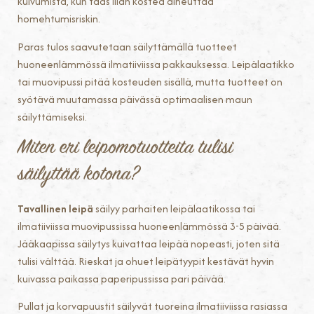
kuivumista, kun taas liian kostea aiheuttaa
homehtumisriskin.
Paras tulos saavutetaan säilyttämällä tuotteet
huoneenlämmössä ilmatiiviissa pakkauksessa. Leipälaatikko
tai muovipussi pitää kosteuden sisällä, mutta tuotteet on
syötävä muutamassa päivässä optimaalisen maun
säilyttämiseksi.
Miten eri leipomotuotteita tulisi
säilyttää kotona?
Tavallinen leipä
säilyy parhaiten leipälaatikossa tai
ilmatiiviissa muovipussissa huoneenlämmössä 3-5 päivää.
Jääkaapissa säilytys kuivattaa leipää nopeasti, joten sitä
tulisi välttää. Rieskat ja ohuet leipätyypit kestävät hyvin
kuivassa paikassa paperipussissa pari päivää.
Pullat ja korvapuustit säilyvät tuoreina ilmatiiviissa rasiassa