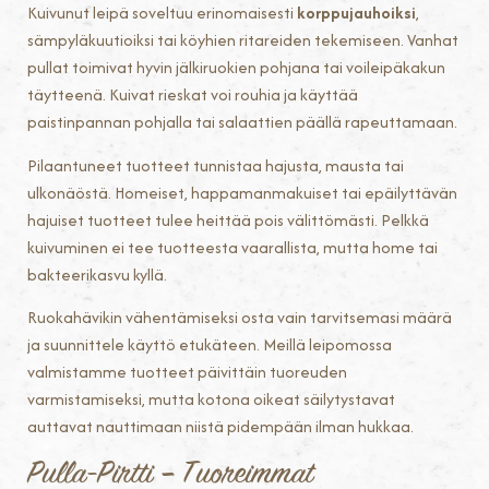
Kuivunut leipä soveltuu erinomaisesti
korppujauhoiksi
,
sämpyläkuutioiksi tai köyhien ritareiden tekemiseen. Vanhat
pullat toimivat hyvin jälkiruokien pohjana tai voileipäkakun
täytteenä. Kuivat rieskat voi rouhia ja käyttää
paistinpannan pohjalla tai salaattien päällä rapeuttamaan.
Pilaantuneet tuotteet tunnistaa hajusta, mausta tai
ulkonäöstä. Homeiset, happamanmakuiset tai epäilyttävän
hajuiset tuotteet tulee heittää pois välittömästi. Pelkkä
kuivuminen ei tee tuotteesta vaarallista, mutta home tai
bakteerikasvu kyllä.
Ruokahävikin vähentämiseksi osta vain tarvitsemasi määrä
ja suunnittele käyttö etukäteen. Meillä leipomossa
valmistamme tuotteet päivittäin tuoreuden
varmistamiseksi, mutta kotona oikeat säilytystavat
auttavat nauttimaan niistä pidempään ilman hukkaa.
Pulla-Pirtti – Tuoreimmat