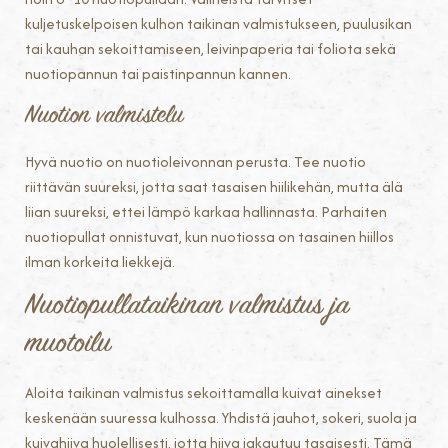
kuljetuskelpoisen kulhon taikinan valmistukseen, puulusikan
tai kauhan sekoittamiseen, leivinpaperia tai foliota sekä
nuotiopannun tai paistinpannun kannen.
Nuotion valmistelu
Hyvä nuotio on nuotioleivonnan perusta. Tee nuotio
riittävän suureksi, jotta saat tasaisen hiilikehän, mutta älä
liian suureksi, ettei lämpö karkaa hallinnasta. Parhaiten
nuotiopullat onnistuvat, kun nuotiossa on tasainen hiillos
ilman korkeita liekkejä.
Nuotiopullataikinan valmistus ja
muotoilu
Aloita taikinan valmistus sekoittamalla kuivat ainekset
keskenään suuressa kulhossa. Yhdistä jauhot, sokeri, suola ja
kuivahiiva huolellisesti, jotta hiiva jakautuu tasaisesti. Tämä