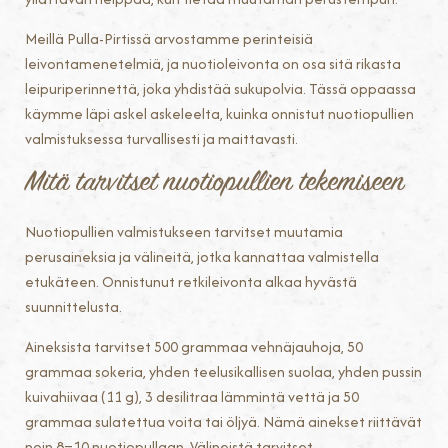
Meillä Pulla-Pirtissä arvostamme perinteisiä
leivontamenetelmiä, ja nuotioleivonta on osa sitä rikasta
leipuriperinnettä, joka yhdistää sukupolvia. Tässä oppaassa
käymme läpi askel askeleelta, kuinka onnistut nuotiopullien
valmistuksessa turvallisesti ja maittavasti.
Mitä tarvitset nuotiopullien tekemiseen
Nuotiopullien valmistukseen tarvitset muutamia
perusaineksia ja välineitä, jotka kannattaa valmistella
etukäteen. Onnistunut retkileivonta alkaa hyvästä
suunnittelusta.
Aineksista tarvitset 500 grammaa vehnäjauhoja, 50
grammaa sokeria, yhden teelusikallisen suolaa, yhden pussin
kuivahiivaa (11 g), 3 desilitraa lämmintä vettä ja 50
grammaa sulatettua voita tai öljyä. Nämä ainekset riittävät
noin 8–10 nuotiopullaan. Välineistä tarvitset