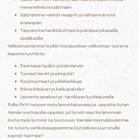
menetelmiä noudattaen
Säilytämme vanhat reseptit ja välitämme niitä
eteenpäin
Tarjoamme henkilökohtaista palvelua jokaiselle
asiakkaalle
Valikoimastamme löydät monipuolisen valikoiman tuoreita
leipomotuotteita:
Perinteiset pullat ja kahvileivät
Tuoreet leivät ja sämpylät
Kausituotteet ja juhlaherkkuja
Erikoistilaukset ja kakkupalvelut
Leivonta-ainekset ja -tarvikkeet kotileipureille
Pulla-Pirtti tarjoaa myös leivontakursseja ja -oppaita, kuten
tämän nuotiopulla-oppaan, jotta voit nauttia leivonnan
ilosta myös kotona tai luonnossa. Vieraile myymälässämme
tai tutustu verkkokauppaamme löytääksesi juuri sinulle
sopivat tuotteet!