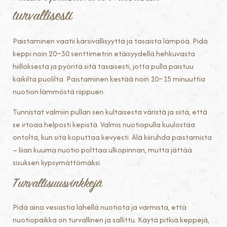
turvallisesti
Paistaminen vaatii kärsivällisyyttä ja tasaista lämpöä. Pidä
keppi noin 20–30 senttimetrin etäisyydellä hehkuvasta
hiilloksesta ja pyöritä sitä tasaisesti, jotta pulla paistuu
kaikilta puolilta. Paistaminen kestää noin 10–15 minuuttia
nuotion lämmöstä riippuen.
Tunnistat valmiin pullan sen kultaisesta väristä ja siitä, että
se irtoaa helposti kepistä. Valmis nuotiopulla kuulostaa
ontolta, kun sitä koputtaa kevyesti. Älä kiiruhda paistamista
– liian kuuma nuotio polttaa ulkopinnan, mutta jättää
sisuksen kypsymättömäksi.
Turvallisuusvinkkejä
Pidä aina vesiastia lähellä nuotiota ja varmista, että
nuotiopaikka on turvallinen ja sallittu. Käytä pitkiä keppejä,