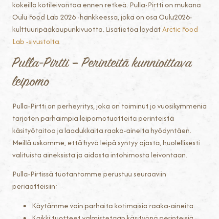
kokeilla kotileivontaa ennen retkeä. Pulla-Pirtti on mukana
Oulu Food Lab 2026 -hankkeessa, joka on osa Oulu2026-
kulttuuripääkaupunkivuotta. Lisätietoa löydät
Arctic Food
Lab -sivustolta
.
Pulla-Pirtti – Perinteitä kunnioittava
leipomo
Pulla-Pirtti on perheyritys, joka on toiminut jo vuosikymmeniä
tarjoten parhaimpia leipomotuotteita perinteistä
käsityötaitoa ja laadukkaita raaka-aineita hyödyntäen.
Meillä uskomme, että hyvä leipä syntyy ajasta, huolellisesti
valituista aineksista ja aidosta intohimosta leivontaan.
Pulla-Pirtissä tuotantomme perustuu seuraaviin
periaatteisiin:
Käytämme vain parhaita kotimaisia raaka-aineita
Kaikki tuotteet valmistetaan käsityönä perinteisiä