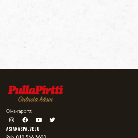
Oiva-raportti
Asiakaspalvelu
Puh. 010 548 3600