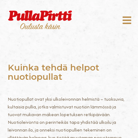
Kuinka tehdä helpot
nuotiopullat
Nuotiopullat ovat yksi ulkoleivonnan helmistä – tuoksuvia,
kultaisia pullia, jotka valmistuvat nuotion lämmössä ja
tuovat mukavan makean lopetuksen retkipäivään.
Nuotioleivonta on perinteikäs tapa yhdistää ulkoilu ja
leivonnan ilo, ja onneksi nuotiopullien tekeminen on
yllättävän helppaa, kun tietää muutaman perustempun.