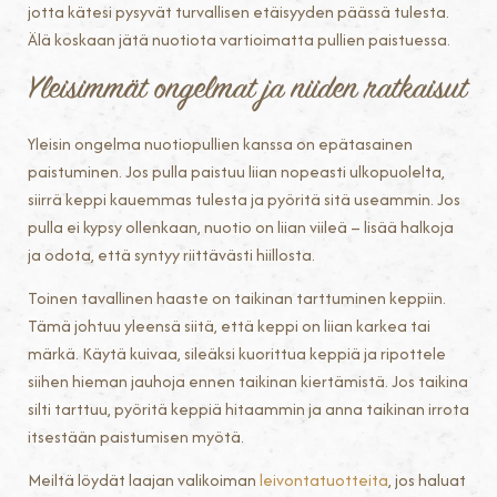
jotta kätesi pysyvät turvallisen etäisyyden päässä tulesta.
Älä koskaan jätä nuotiota vartioimatta pullien paistuessa.
Yleisimmät ongelmat ja niiden ratkaisut
Yleisin ongelma nuotiopullien kanssa on epätasainen
paistuminen. Jos pulla paistuu liian nopeasti ulkopuolelta,
siirrä keppi kauemmas tulesta ja pyöritä sitä useammin. Jos
pulla ei kypsy ollenkaan, nuotio on liian viileä – lisää halkoja
ja odota, että syntyy riittävästi hiillosta.
Toinen tavallinen haaste on taikinan tarttuminen keppiin.
Tämä johtuu yleensä siitä, että keppi on liian karkea tai
märkä. Käytä kuivaa, sileäksi kuorittua keppiä ja ripottele
siihen hieman jauhoja ennen taikinan kiertämistä. Jos taikina
silti tarttuu, pyöritä keppiä hitaammin ja anna taikinan irrota
itsestään paistumisen myötä.
Meiltä löydät laajan valikoiman
leivontatuotteita
, jos haluat