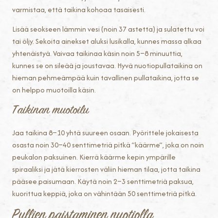
varmistaa, että taikina kohoaa tasaisesti.
Lisää seokseen lämmin vesi (noin 37 astetta) ja sulatettu voi
tai öljy. Sekoita ainekset aluksi lusikalla, kunnes massa alkaa
yhtenäistyä. Vaivaa taikinaa käsin noin 5–8 minuuttia,
kunnes se on sileää ja joustavaa. Hyvä nuotiopullataikina on
hieman pehmeämpää kuin tavallinen pullataikina, jotta se
on helppo muotoilla käsin.
Taikinan muotoilu
Jaa taikina 8–10 yhtä suureen osaan. Pyörittele jokaisesta
osasta noin 30–40 senttimetriä pitkä ”käärme”, joka on noin
peukalon paksuinen. Kierrä käärme kepin ympärille
spiraaliksi ja jätä kierrosten väliin hieman tilaa, jotta taikina
pääsee paisumaan. Käytä noin 2–3 senttimetriä paksua,
kuorittua keppiä, joka on vähintään 50 senttimetriä pitkä.
Pullien paistaminen nuotiolla