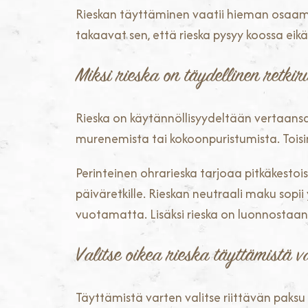
Rieskan täyttäminen vaatii hieman osaamis
takaavat sen, että rieska pysyy koossa eikä
Miksi rieska on täydellinen retki
Rieska on käytännöllisyydeltään vertaansa 
murenemista tai kokoonpuristumista. Toisin
Perinteinen ohrarieska tarjoaa pitkäkestoist
päiväretkille. Rieskan neutraali maku sop
vuotamatta. Lisäksi rieska on luonnostaan sä
Valitse oikea rieska täyttämistä v
Täyttämistä varten valitse riittävän paksu 