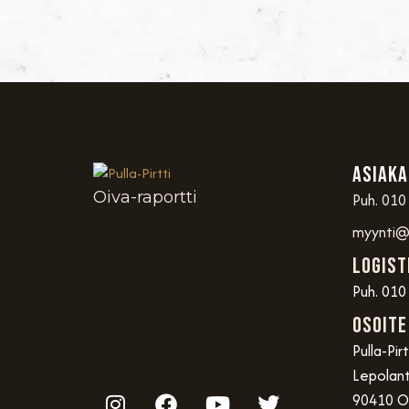
Asiaka
Oiva-raportti
Puh. 010
myynti@p
Logist
Puh. 010
OSOITE
Pulla-Pir
Lepolant
90410 O