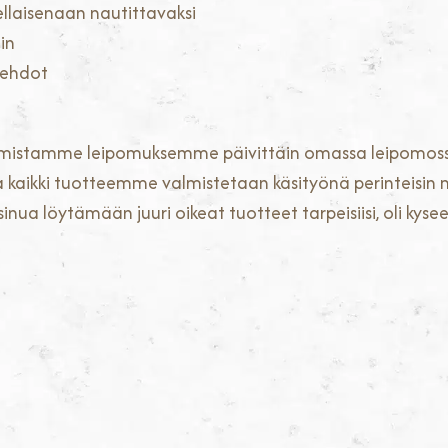
ellaisenaan nautittavaksi
in
oehdot
lä valmistamme leipomuksemme päivittäin omassa leipo
 ja kaikki tuotteemme valmistetaan käsityönä perinteis
ua löytämään juuri oikeat tuotteet tarpeisiisi, oli kysees