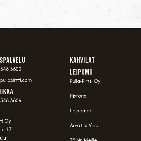
spalvelu
Kahvilat
 548 3600
Leipomo
ullapirtti.com
Pulla-Pirtti Oy
iikka
Historia
 548 3604
Leipomot
tti Oy
Arvot ja Visio
ie 17
ulu
Töihin Meille