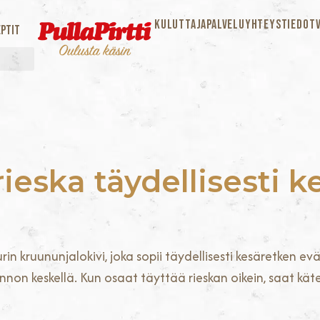
KULUTTAJAPALVELU
YHTEYSTIEDOT
ptit
ieska täydellisesti k
n kruununjalokivi, joka sopii täydellisesti kesäretken ev
non keskellä. Kun osaat täyttää rieskan oikein, saat kät