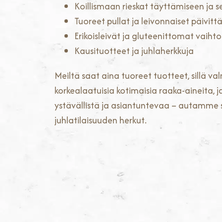
Koillismaan rieskat täyttämiseen ja s
Tuoreet pullat ja leivonnaiset päivittä
Erikoisleivät ja gluteenittomat vaiht
Kausituotteet ja juhlaherkkuja
Meiltä saat aina tuoreet tuotteet, sil
korkealaatuisia kotimaisia raaka-aineita,
ystävällistä ja asiantuntevaa – autamme sin
juhlatilaisuuden herkut.