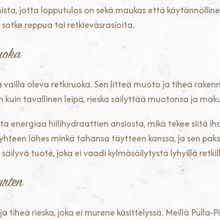
ta, jotta lopputulos on sekä maukas että käytännöllinen
 sotke reppua tai retkieväsrasioita.
ruoka
vailla oleva retkiruoka. Sen litteä muoto ja tiheä raken
 kuin tavallinen leipä, rieska säilyttää muotonsa ja mak
a energiaa hiilihydraattien ansiosta, mikä tekee siitä iha
ii yhteen lähes minkä tahansa täytteen kanssa, ja sen pa
ilyvä tuote, joka ei vaadi kylmäsäilytystä lyhyillä retkil
arten
ja tiheä rieska, joka ei murene käsittelyssä. Meillä Pulla-