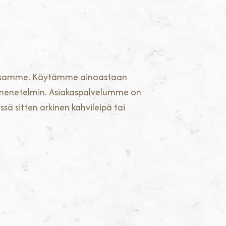
mossamme. Käytämme ainoastaan
in menetelmin. Asiakaspalvelumme on
sä sitten arkinen kahvileipä tai