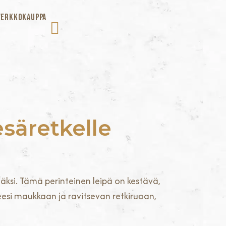
VERKKOKAUPPA
esäretkelle
ääksi. Tämä perinteinen leipä on kestävä,
eesi maukkaan ja ravitsevan retkiruoan,