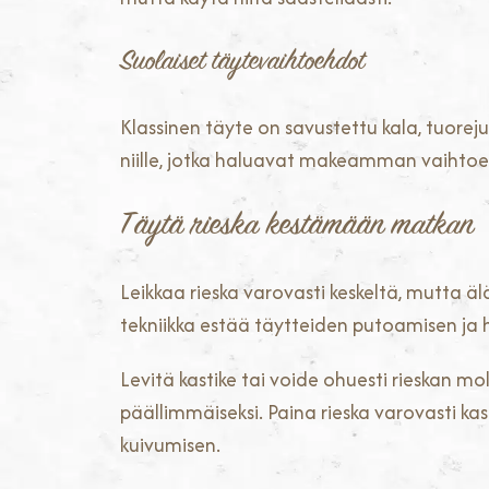
Suolaiset täytevaihtoehdot
Klassinen täyte on savustettu kala, tuoreju
niille, jotka haluavat makeamman vaihtoe
Täytä rieska kestämään matkan
Leikkaa rieska varovasti keskeltä, mutta älä
tekniikka estää täytteiden putoamisen ja 
Levitä kastike tai voide ohuesti rieskan mol
päällimmäiseksi. Paina rieska varovasti kas
kuivumisen.