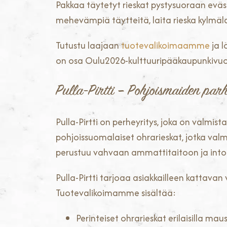
Pakkaa täytetyt rieskat pystysuoraan eväs
mehevämpiä täytteitä, laita rieska kylmäl
Tutustu laajaan
tuotevalikoimaamme
ja l
on osa Oulu2026-kulttuuripääkaupunkivuo
Pulla-Pirtti – Pohjoismaiden parha
Pulla-Pirtti on perheyritys, joka on valm
pohjoissuomalaiset ohrarieskat, jotka va
perustuu vahvaan ammattitaitoon ja into
Pulla-Pirtti tarjoaa asiakkailleen kattavan
Tuotevalikoimamme sisältää:
Perinteiset ohrarieskat erilaisilla mau