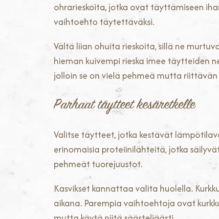
ohrarieskoita, jotka ovat täyttämiseen ih
vaihtoehto täytettäväksi.
Vältä liian ohuita rieskoita, sillä ne murt
hieman kuivempi rieska imee täytteiden n
jolloin se on vielä pehmeä mutta riittävän
Parhaat täytteet kesäretkelle
Valitse täytteet, jotka kestävät lämpötilav
erinomaisia proteiinilähteitä, jotka säil
pehmeät tuorejuustot.
Kasvikset kannattaa valita huolella. Kurkk
aikana. Parempia vaihtoehtoja ovat kurkku,
mutta käytä niitä säästeliäästi.