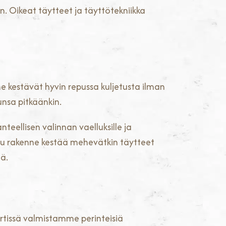
. Oikeat täytteet ja täyttötekniikka
ne kestävät hyvin repussa kuljetusta ilman
unsa pitkäänkin.
nteellisen valinnan vaelluksille ja
ksu rakenne kestää mehevätkin täytteet
lä.
Pirtissä valmistamme perinteisiä