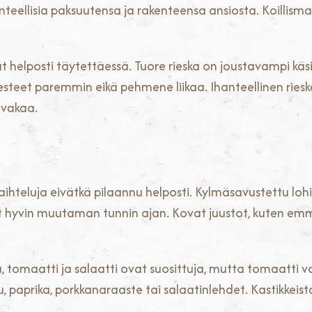
anteellisia paksuutensa ja rakenteensa ansiosta. Koillis
uvat helposti täytettäessä. Tuore rieska on joustavampi käs
esteet paremmin eikä pehmene liikaa. Ihanteellinen rie
 vakaa.
aihteluja eivätkä pilaannu helposti. Kylmäsavustettu lohi
yvät hyvin muutaman tunnin ajan. Kovat juustot, kuten e
u, tomaatti ja salaatti ovat suosittuja, mutta tomaatti v
 paprika, porkkanaraaste tai salaatinlehdet. Kastikkeista