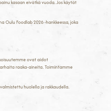
painu kasaan eivätkä vuoda. Jos käytät
ukana Oulu Foodlab 2026 -hankkeessa, joka
rikoisuutemme ovat aidot
 parhaita raaka-aineita. Toimintamme
valmistettu huolella ja rakkaudella.