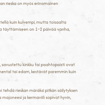
maan rieska on myös erinomainen
itellä kuin kuivempi, mutta toisaalta
ska täyttämiseen on 1–2 päivää vanha,
, savustettu kinkku tai paahtopaisti ovat
mmental tai edam, kestävät paremmin kuin
oi tehdä rieskan märäksi pitkän säilytyksen
 majoneesi ja kermaviili sopivat hyvin,