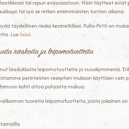
laatikkoon tai repun eväsosastoon. Näin täytteet eivät 
aukkuun tai syö se retken ensimmäisten tuntien aikana.
öydä täydellinen rieska kesäretkillesi. Pulla-Pirtti on m
tta. Lue
lisää
.
ita rieskoita ja leipomotuotteita
istanut laadukkaita leipomotuotteita jo vuosikymmeniä. E
lmistamme perinteisten reseptien mukaan käyttäen vain
himoon kohti aitoa pohjoista makua.
 valikoiman tuoreita leipomotuotteita, joista jokainen on 
stamisilla