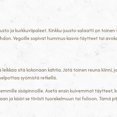
usto ja kurkkuviipaleet. Kinkku-juusto-salaatti on toinen
hdon. Vegoille sopivat hummus-kasvis-täytteet tai avo
 leikkaa sitä kokonaan kahtia. Jätä toinen reuna kiinni, jo
helpottaa syömistä retkellä.
emmille sisäpinnoille. Aseta ensin kuivemmat täytteet, kut
aan ja kääri se tiiviisti tuorekelmuun tai folioon. Tämä pi