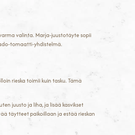
 varma valinta. Marja-juustotäyte sopii
kado-tomaatti-yhdistelmä.
lloin rieska toimii kuin tasku. Tämä
en juusto ja liha, ja lisää kasvikset
tää täytteet paikoillaan ja estää rieskan