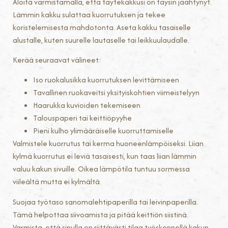
Aloita varmistamalla, että täytekakkusi on täysin jäähtynyt.
Lämmin kakku sulattaa kuorrutuksen ja tekee
koristelemisesta mahdotonta. Aseta kakku tasaiselle
alustalle, kuten suurelle lautaselle tai leikkuulaudalle.
Kerää seuraavat välineet:
Iso ruokalusikka kuorrutuksen levittämiseen
Tavallinen ruokaveitsi yksityiskohtien viimeistelyyn
Haarukka kuvioiden tekemiseen
Talouspaperi tai keittiöpyyhe
Pieni kulho ylimääräiselle kuorruttamiselle
Valmistele kuorrutus tai kerma huoneenlämpöiseksi. Liian
kylmä kuorrutus ei leviä tasaisesti, kun taas liian lämmin
valuu kakun sivuille. Oikea lämpötila tuntuu sormessa
viileältä mutta ei kylmältä.
Suojaa työtaso sanomalehtipaperilla tai leivinpaperilla.
Tämä helpottaa siivoamista ja pitää keittiön siistinä.
Varmista, että sinulla on riittävästi tilaa työskennellä kakun