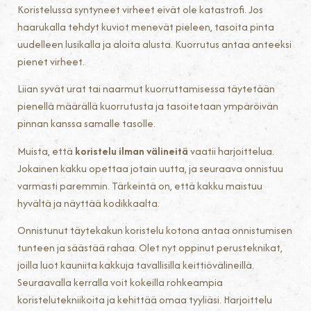
Koristelussa syntyneet virheet eivät ole katastrofi. Jos
haarukalla tehdyt kuviot menevät pieleen, tasoita pinta
uudelleen lusikalla ja aloita alusta. Kuorrutus antaa anteeksi
pienet virheet.
Liian syvät urat tai naarmut kuorruttamisessa täytetään
pienellä määrällä kuorrutusta ja tasoitetaan ympäröivän
pinnan kanssa samalle tasolle.
Muista, että
koristelu ilman välineitä
vaatii harjoittelua.
Jokainen kakku opettaa jotain uutta, ja seuraava onnistuu
varmasti paremmin. Tärkeintä on, että kakku maistuu
hyvältä ja näyttää kodikkaalta.
Onnistunut täytekakun koristelu kotona antaa onnistumisen
tunteen ja säästää rahaa. Olet nyt oppinut perusteknikat,
joilla luot kauniita kakkuja tavallisilla keittiövälineillä.
Seuraavalla kerralla voit kokeilla rohkeampia
koristelutekniikoita ja kehittää omaa tyyliäsi. Harjoittelu