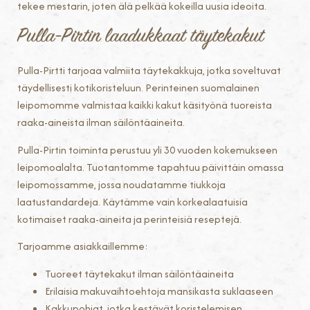
tekee mestarin, joten älä pelkää kokeilla uusia ideoita.
Pulla-Pirtin laadukkaat täytekakut
Pulla-Pirtti tarjoaa valmiita täytekakkuja, jotka soveltuvat
täydellisesti kotikoristeluun. Perinteinen suomalainen
leipomomme valmistaa kaikki kakut käsityönä tuoreista
raaka-aineista ilman säilöntäaineita.
Pulla-Pirtin toiminta perustuu yli 30 vuoden kokemukseen
leipomoalalta. Tuotantomme tapahtuu päivittäin omassa
leipomossamme, jossa noudatamme tiukkoja
laatustandardeja. Käytämme vain korkealaatuisia
kotimaiset raaka-aineita ja perinteisiä reseptejä.
Tarjoamme asiakkaillemme:
Tuoreet täytekakut ilman säilöntäaineita
Erilaisia makuvaihtoehtoja mansikasta suklaaseen
Kakkupohjat, jotka kestävät koristelemisen