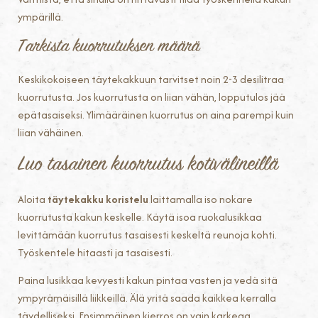
ympärillä.
Tarkista kuorrutuksen määrä
Keskikokoiseen täytekakkuun tarvitset noin 2-3 desilitraa
kuorrutusta. Jos kuorrutusta on liian vähän, lopputulos jää
epätasaiseksi. Ylimääräinen kuorrutus on aina parempi kuin
liian vähäinen.
Luo tasainen kuorrutus kotivälineillä
Aloita
täytekakku koristelu
laittamalla iso nokare
kuorrutusta kakun keskelle. Käytä isoa ruokalusikkaa
levittämään kuorrutus tasaisesti keskeltä reunoja kohti.
Työskentele hitaasti ja tasaisesti.
Paina lusikkaa kevyesti kakun pintaa vasten ja vedä sitä
ympyrämäisillä liikkeillä. Älä yritä saada kaikkea kerralla
täydelliseksi. Ensimmäinen kierros on vain karkeaa