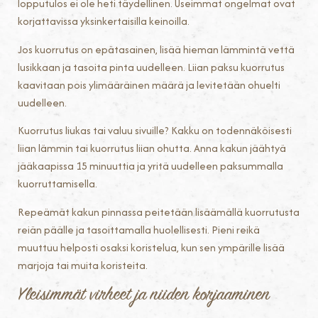
lopputulos ei ole heti täydellinen. Useimmat ongelmat ovat
korjattavissa yksinkertaisilla keinoilla.
Jos kuorrutus on epätasainen, lisää hieman lämmintä vettä
lusikkaan ja tasoita pinta uudelleen. Liian paksu kuorrutus
kaavitaan pois ylimääräinen määrä ja levitetään ohuelti
uudelleen.
Kuorrutus liukas tai valuu sivuille? Kakku on todennäköisesti
liian lämmin tai kuorrutus liian ohutta. Anna kakun jäähtyä
jääkaapissa 15 minuuttia ja yritä uudelleen paksummalla
kuorruttamisella.
Repeämät kakun pinnassa peitetään lisäämällä kuorrutusta
reiän päälle ja tasoittamalla huolellisesti. Pieni reikä
muuttuu helposti osaksi koristelua, kun sen ympärille lisää
marjoja tai muita koristeita.
Yleisimmät virheet ja niiden korjaaminen