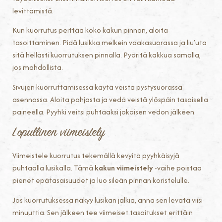
levittämistä.
Kun kuorrutus peittää koko kakun pinnan, aloita
tasoittaminen. Pidä lusikka melkein vaakasuorassa ja liu’uta
sitä hellästi kuorrutuksen pinnalla. Pyöritä kakkua samalla,
jos mahdollista.
Sivujen kuorruttamisessa käytä veistä pystysuorassa
asennossa. Aloita pohjasta ja vedä veistä ylöspäin tasaisella
paineella. Pyyhki veitsi puhtaaksi jokaisen vedon jälkeen.
Lopullinen viimeistely
Viimeistele kuorrutus tekemällä kevyitä pyyhkäisyjä
puhtaalla lusikalla. Tämä
kakun viimeistely
-vaihe poistaa
pienet epätasaisuudet ja luo sileän pinnan koristelulle.
Jos kuorrutuksessa näkyy lusikan jälkiä, anna sen levätä viisi
minuuttia. Sen jälkeen tee viimeiset tasoitukset erittäin