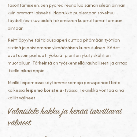
tasoittamiseen. Sen pyöreä reuna luo saman sileän pinnan
kuin ammattilaisveitsi. Haarukka puolestaan soveltuu
täydellisesti kuvioiden tekemiseen kuorruttamattomaan
pintaan.
Keittiöpyyhe tai talouspaperi auttaa pitämään työtilan
siistinä ja poistamaan ylimääräisen kuorrutuksen. Kädet
ovat usein parhaat työkalut pienten yksityiskohtien
muotoiluun. Tärkeintä on työskennellä rauhallisesti ja antaa
itselle aikaa oppia.
Meillä leipomossa käytämme samoja perusperiaatteita
kaikessa
leipomo koristelu
-työssä. Tekniikka voittaa aina
kalliit välineet.
Valmistele kakku ja kerää tarvittavat
välineet