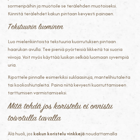
sormenpäihin ja muotoile se terälehden muotoiseksi.
Kiinnitä terälehdet kakun pintaan kevyesti painaen.
Tekstuurin luominen
Luo mielenkiintoista tekstuuria kuorrutuksen pintaan
haarukan avulla. Tee pieniä pyörteisiä liikkeitä tai suoria
viivoja. Voit myös käyttää lusikan selkää luomaan syvempiä
uria.
Ripottele pinnalle esimerkiksi suklaasiruja, mantelihiutaleita
tai kookoshiutaleita. Paina niitä kevyesti kuorruttamiseen
tarttumisen varmistamiseksi.
Mitä tehdä jos koristelu ei onnistu
toivotulla tavalla
Älä huoli, jos
kakun koristelu vinkkejä
noudattamalla