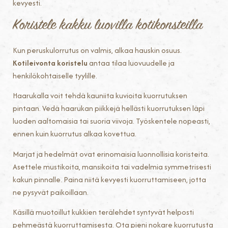
kevyesti.
Koristele kakku luovilla kotikonsteilla
Kun peruskulorrutus on valmis, alkaa hauskin osuus.
Kotileivonta koristelu
antaa tilaa luovuudelle ja
henkilökohtaiselle tyylille.
Haarukalla voit tehdä kauniita kuvioita kuorrutuksen
pintaan. Vedä haarukan piikkejä hellästi kuorrutuksen läpi
luoden aaltomaisia tai suoria viivoja. Työskentele nopeasti,
ennen kuin kuorrutus alkaa kovettua.
Marjat ja hedelmät ovat erinomaisia luonnollisia koristeita.
Asettele mustikoita, mansikoita tai vadelmia symmetrisesti
kakun pinnalle. Paina niitä kevyesti kuorruttamiseen, jotta
ne pysyvät paikoillaan.
Käsillä muotoillut kukkien terälehdet syntyvät helposti
pehmeästä kuorruttamisesta. Ota pieni nokare kuorrutusta