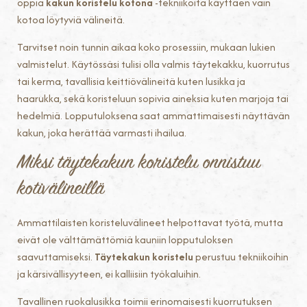
oppia
kakun koristelu kotona
-tekniikoita käyttäen vain
kotoa löytyviä välineitä.
Tarvitset noin tunnin aikaa koko prosessiin, mukaan lukien
valmistelut. Käytössäsi tulisi olla valmis täytekakku, kuorrutus
tai kerma, tavallisia keittiövälineitä kuten lusikka ja
haarukka, sekä koristeluun sopivia aineksia kuten marjoja tai
hedelmiä. Lopputuloksena saat ammattimaisesti näyttävän
kakun, joka herättää varmasti ihailua.
Miksi täytekakun koristelu onnistuu
kotivälineillä
Ammattilaisten koristeluvälineet helpottavat työtä, mutta
eivät ole välttämättömiä kauniin lopputuloksen
saavuttamiseksi.
Täytekakun koristelu
perustuu tekniikoihin
ja kärsivällisyyteen, ei kalliisiin työkaluihin.
Tavallinen ruokalusikka toimii erinomaisesti kuorrutuksen