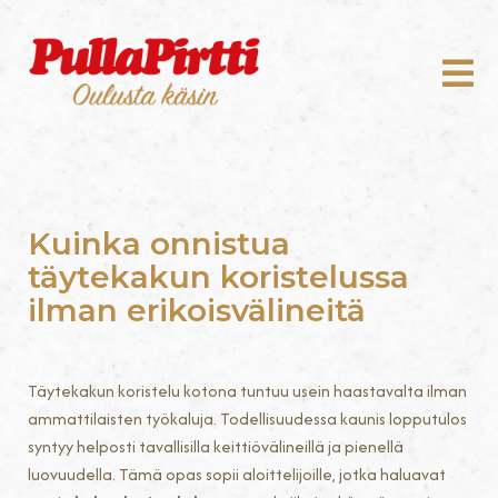
Kuinka onnistua
täytekakun koristelussa
ilman erikoisvälineitä
Täytekakun koristelu kotona tuntuu usein haastavalta ilman
ammattilaisten työkaluja. Todellisuudessa kaunis lopputulos
syntyy helposti tavallisilla keittiövälineillä ja pienellä
luovuudella. Tämä opas sopii aloittelijoille, jotka haluavat