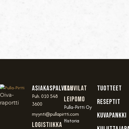
Asiakaspalvelu
Kahvilat
TUOTTEET
Oiva-
Puh. 010 548
Leipomo
RESEPTIT
raportti
3600
Pulla-Pirtti Oy
myynti@pullapirtti.com
KUVAPANKKI
Historia
Logistiikka
KULUTTAJAP