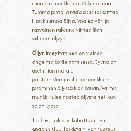
suuresta munkki-erästä kerrallaan.
Tumma pinta ja raa’a sisus tarkoittaa
liian kuumaa öljyä. Vaalea väri ja
rasvainen rakenne viittaa liian
viileään öljyyn.
Öljyn imeytyminen
on yleinen
ongelma kotileipomisessa. Syynä on
usein liian matala
paistamislämpötila tai munkkien
pitäminen öljyssä liian kauan. Valmis
munkki tulee nostaa öljystä heti kun
se on kypsä.
Jos hiivataikinan kohottaminen
epäonnistuu, tarkista hiivan tuoreus