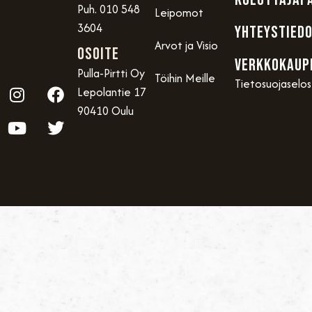
Puh. 010 548
Leipomot
3604
YHTEYSTIED
Arvot ja Visio
OSOITE
VERKKOKAUP
Pulla-Pirtti Oy
Töihin Meille
Tietosuojaselo
Lepolantie 17
90410 Oulu