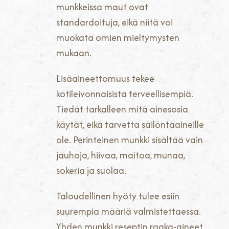
munkkeissa maut ovat
standardoituja, eikä niitä voi
muokata omien mieltymysten
mukaan.
Lisäaineettomuus tekee
kotileivonnaisista terveellisempiä.
Tiedät tarkalleen mitä ainesosia
käytät, eikä tarvetta säilöntäaineille
ole. Perinteinen munkki sisältää vain
jauhoja, hiivaa, maitoa, munaa,
sokeria ja suolaa.
Taloudellinen hyöty tulee esiin
suurempia määriä valmistettaessa.
Yhden munkki reseptin raaka-aineet