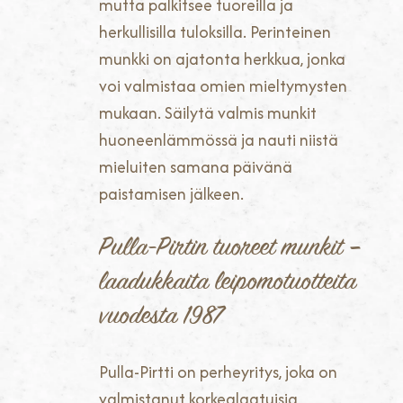
mutta palkitsee tuoreilla ja
herkullisilla tuloksilla. Perinteinen
munkki on ajatonta herkkua, jonka
voi valmistaa omien mieltymysten
mukaan. Säilytä valmis munkit
huoneenlämmössä ja nauti niistä
mieluiten samana päivänä
paistamisen jälkeen.
Pulla-Pirtin tuoreet munkit –
laadukkaita leipomotuotteita
vuodesta 1987
Pulla-Pirtti on perheyritys, joka on
valmistanut korkealaatuisia