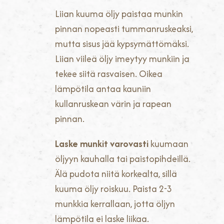
Liian kuuma öljy paistaa munkin
pinnan nopeasti tummanruskeaksi,
mutta sisus jää kypsymättömäksi.
Liian viileä öljy imeytyy munkiin ja
tekee siitä rasvaisen. Oikea
lämpötila antaa kauniin
kullanruskean värin ja rapean
pinnan.
Laske munkit varovasti
kuumaan
öljyyn kauhalla tai paistopihdeillä.
Älä pudota niitä korkealta, sillä
kuuma öljy roiskuu. Paista 2-3
munkkia kerrallaan, jotta öljyn
lämpötila ei laske liikaa.