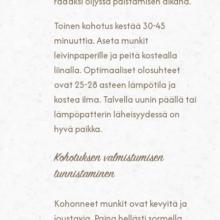
raa’aksi öljyssä paistamisen aikana.
Toinen kohotus kestää 30-45
minuuttia. Aseta munkit
leivinpaperille ja peitä kostealla
liinalla. Optimaaliset olosuhteet
ovat 25-28 asteen lämpötila ja
kostea ilma. Talvella uunin päällä tai
lämpöpatterin läheisyydessä on
hyvä paikka.
Kohotuksen valmistumisen
tunnistaminen
Kohonneet munkit ovat kevyitä ja
joustavia. Paina hellästi sormella