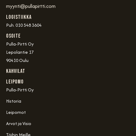
myynti@pullapirtti.com
Logistiikka
Puh. 010 548 3604
OSOITE
Pulla-Pirtti Oy
Lepolantie 17
90410 Oulu
Kahvilat
Leipomo
Pulla-Pirtti Oy
Historia
Leipomot
Arvot ja Visio
Töihin Meille