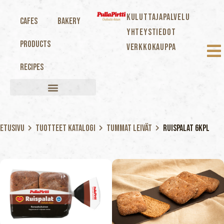
KULUTTAJAPALVELU
Cafes
Bakery
YHTEYSTIEDOT
Products
VERKKOKAUPPA
Recipes
Etusivu
Tuotteet katalogi
Tummat Leivät
Ruispalat 6kpl
Ruispalat
6kpl
360 G
EAN: 6438706814647