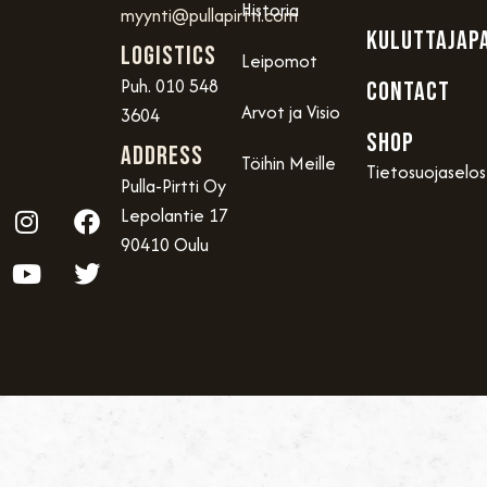
Historia
myynti@pullapirtti.com
KULUTTAJAP
Logistics
Leipomot
Puh. 010 548
CONTACT
Arvot ja Visio
3604
SHOP
Address
Töihin Meille
Tietosuojaselo
Pulla-Pirtti Oy
Lepolantie 17
90410 Oulu