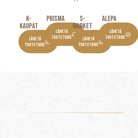
K-
Prisma
S-
Alepa
KaupaT
Market
Lähetä
Lähetä
Tuotetoive
Tuotetoive
Lähetä
Lähetä
Tuotetoive
Tuotetoive