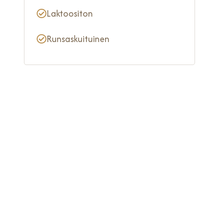
Laktoositon
Runsaskuituinen