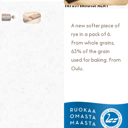
TÄYSJYVÄRUISPALAT
A new softer piece of
rye in a pack of 6.
From whole grains,
63% of the grain
used for baking. From
Oulu.