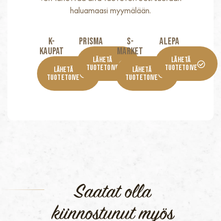
haluamaasi myymälään.
K-
Prisma
S-
Alepa
KaupaT
Market
Lähetä
Lähetä
Tuotetoive
Tuotetoive
Lähetä
Lähetä
Tuotetoive
Tuotetoive
Saatat olla
kiinnostunut myös