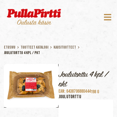
Etusivu
Tuotteet katalogi
Kausituotteet
Joulutorttu 4 kpl / pkt
Joulutorttu 4 kpl /
pkt
EAN: 6438706880444
198 G
JOULUTORTTU