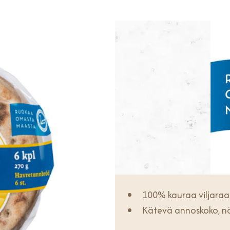
100% kauraa viljaraa
Kätevä annoskoko, n