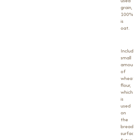
used
grain,
100%
is
oat.
Includes
small
amount
of
wheat
flour,
which
is
used
on
the
bread’s
surface.