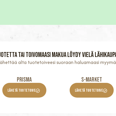
uotetta tai toivomaasi makua löydy vielä lähikaup
 lähettää alta tuotetoiveesi suoraan haluamaasi myymä
Prisma
S-Market
Lähetä Tuotetoive
Lähetä Tuotetoive