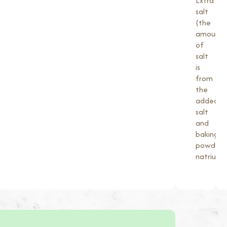
Extra
salt
(the
amount
of
salt
is
from
the
added
salt
and
baking
powder’s
natrium).