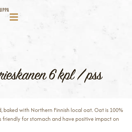
UPPA
ieskanen 6 kpl / pss
d, baked with Northern Finnish local oat. Oat is 100%
is friendly for stomach and have positive impact on