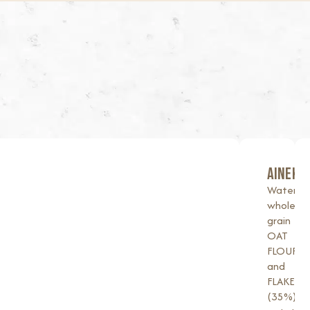
AINEKS
Water,
whole
grain
OAT
FLOUR
and
FLAKES
(35%),