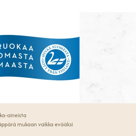
ka-aineista
äppärä mukaan vaikka evääksi