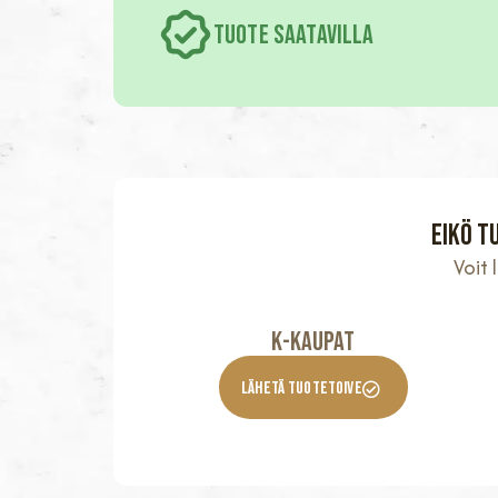
TUOTE SAATAVILLA
Eikö t
Voit
K-KaupaT
Lähetä Tuotetoive