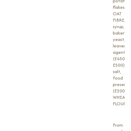
potato
flakes,
OAT
FIBRE,
syrup,
baker’s
yeast,
leavenin
agent
(E450,
E500),
salt,
food
preserva
(E200),
WHEAT
FLOUR.
From