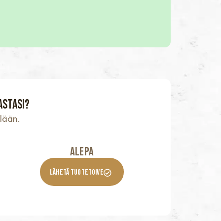
astasi?
lään.
Alepa
Lähetä Tuotetoive