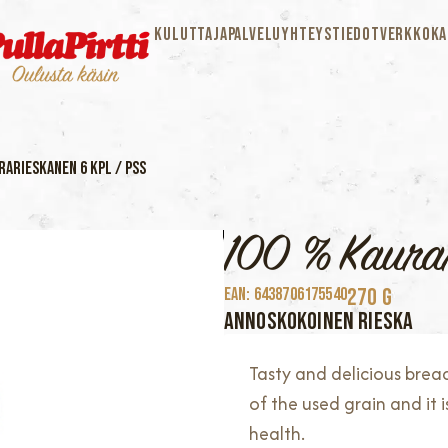
KULUTTAJAPALVELU
YHTEYSTIEDOT
VERKKOKA
rarieskanen 6 kpl / pss
100 % Kaurar
270 G
EAN: 6438706175540
ANNOSKOKOINEN RIESKA
Tasty and delicious brea
of the used grain and it 
health.