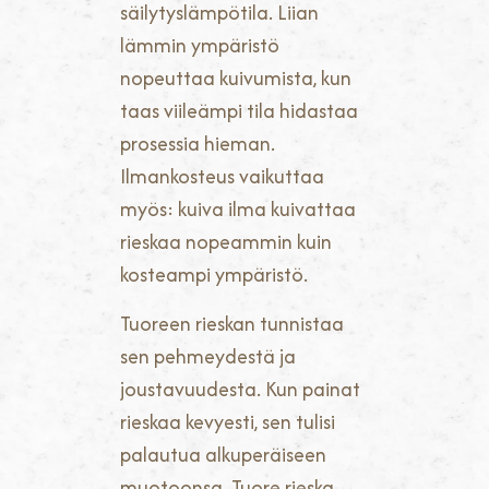
säilytyslämpötila. Liian
lämmin ympäristö
nopeuttaa kuivumista, kun
taas viileämpi tila hidastaa
prosessia hieman.
Ilmankosteus vaikuttaa
myös: kuiva ilma kuivattaa
rieskaa nopeammin kuin
kosteampi ympäristö.
Tuoreen rieskan tunnistaa
sen pehmeydestä ja
joustavuudesta. Kun painat
rieskaa kevyesti, sen tulisi
palautua alkuperäiseen
muotoonsa. Tuore rieska