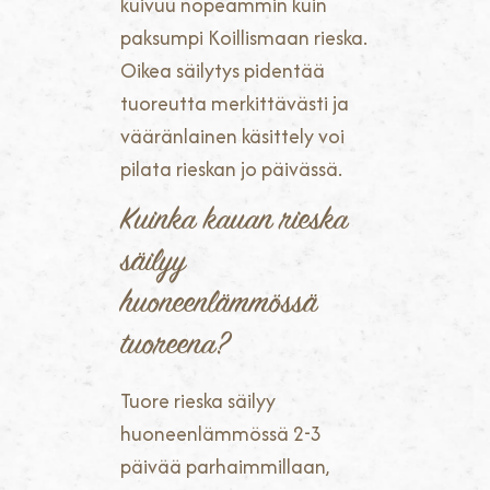
kuivuu nopeammin kuin
paksumpi Koillismaan rieska.
Oikea säilytys pidentää
tuoreutta merkittävästi ja
vääränlainen käsittely voi
pilata rieskan jo päivässä.
Kuinka kauan rieska
säilyy
huoneenlämmössä
tuoreena?
Tuore rieska säilyy
huoneenlämmössä 2-3
päivää parhaimmillaan,