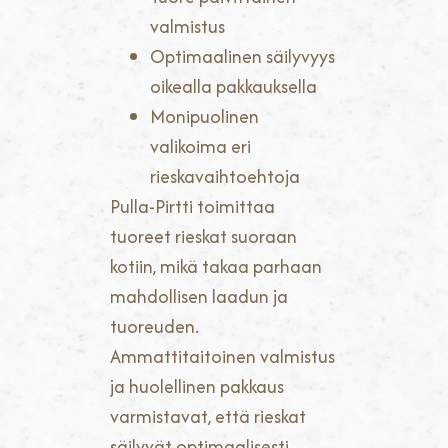
valmistus
Optimaalinen säilyvyys
oikealla pakkauksella
Monipuolinen
valikoima eri
rieskavaihtoehtoja
Pulla-Pirtti toimittaa
tuoreet rieskat suoraan
kotiin, mikä takaa parhaan
mahdollisen laadun ja
tuoreuden.
Ammattitaitoinen valmistus
ja huolellinen pakkaus
varmistavat, että rieskat
säilyvät optimaalisesti