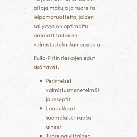
aitoja makuja ja tuoreita
leipomotuotteita, joiden
säilyvyys on optimoitu
ammattitaitoisen
valmistustekniikan ansiosta.
Pulla-Pirtin rieskojen edut
sisältävät:
Perinteiset
valmistusmenetelmät
ja reseptit
Laadukkaat
suomalaiset raaka-
aineet
Tuore päivittäinen