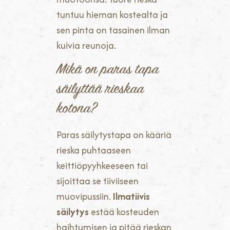
tuntuu hieman kostealta ja
sen pinta on tasainen ilman
kuivia reunoja.
Mikä on paras tapa
säilyttää rieskaa
kotona?
Paras säilytystapa on kääriä
rieska puhtaaseen
keittiöpyyhkeeseen tai
sijoittaa se tiiviiseen
muovipussiin.
Ilmatiivis
säilytys
estää kosteuden
haihtumisen ja pitää rieskan