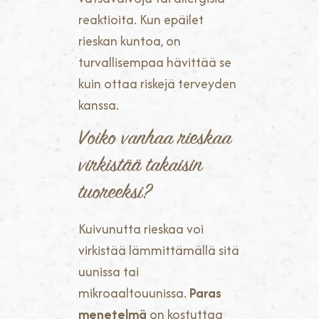
reaktioita. Kun epäilet
rieskan kuntoa, on
turvallisempaa hävittää se
kuin ottaa riskejä terveyden
kanssa.
Voiko vanhaa rieskaa
virkistää takaisin
tuoreeksi?
Kuivunutta rieskaa voi
virkistää lämmittämällä sitä
uunissa tai
mikroaaltouunissa.
Paras
menetelmä
on kostuttaa