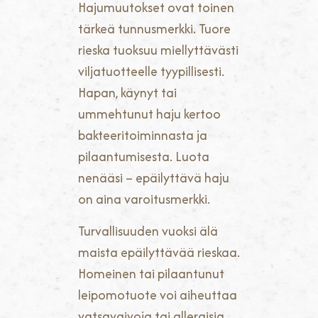
Hajumuutokset ovat toinen
tärkeä tunnusmerkki. Tuore
rieska tuoksuu miellyttävästi
viljatuotteelle tyypillisesti.
Hapan, käynyt tai
ummehtunut haju kertoo
bakteeritoiminnasta ja
pilaantumisesta. Luota
nenääsi – epäilyttävä haju
on aina varoitusmerkki.
Turvallisuuden vuoksi älä
maista epäilyttävää rieskaa.
Homeinen tai pilaantunut
leipomotuote voi aiheuttaa
vatsavaivoja tai allergisia