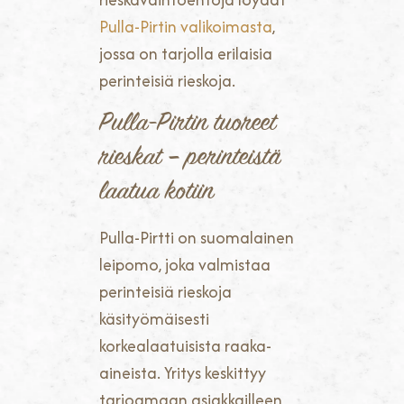
Pulla-Pirtin valikoimasta
,
jossa on tarjolla erilaisia
perinteisiä rieskoja.
Pulla-Pirtin tuoreet
rieskat – perinteistä
laatua kotiin
Pulla-Pirtti on suomalainen
leipomo, joka valmistaa
perinteisiä rieskoja
käsityömäisesti
korkealaatuisista raaka-
aineista. Yritys keskittyy
tarjoamaan asiakkailleen