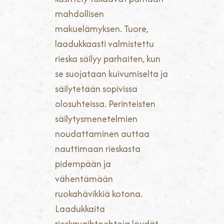
mahdollisen
makuelämyksen. Tuore,
laadukkaasti valmistettu
rieska säilyy parhaiten, kun
se suojataan kuivumiselta ja
säilytetään sopivissa
olosuhteissa. Perinteisten
säilytysmenetelmien
noudattaminen auttaa
nauttimaan rieskasta
pidempään ja
vähentämään
ruokahävikkiä kotona.
Laadukkaita
rieskavaihtoehtoja löydät