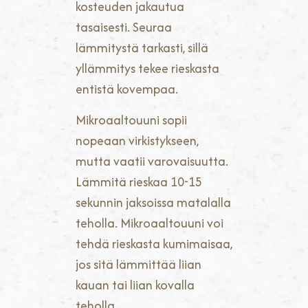
kosteuden jakautua
tasaisesti. Seuraa
lämmitystä tarkasti, sillä
yllämmitys tekee rieskasta
entistä kovempaa.
Mikroaaltouuni sopii
nopeaan virkistykseen,
mutta vaatii varovaisuutta.
Lämmitä rieskaa 10-15
sekunnin jaksoissa matalalla
teholla. Mikroaaltouuni voi
tehdä rieskasta kumimaisaa,
jos sitä lämmittää liian
kauan tai liian kovalla
teholla.