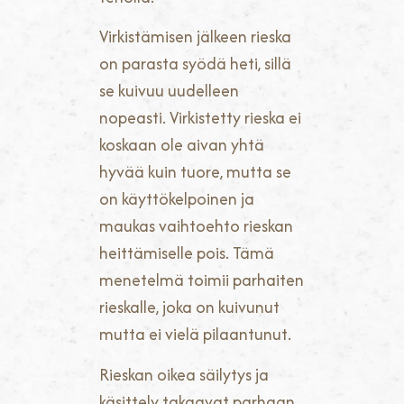
Virkistämisen jälkeen rieska
on parasta syödä heti, sillä
se kuivuu uudelleen
nopeasti. Virkistetty rieska ei
koskaan ole aivan yhtä
hyvää kuin tuore, mutta se
on käyttökelpoinen ja
maukas vaihtoehto rieskan
heittämiselle pois. Tämä
menetelmä toimii parhaiten
rieskalle, joka on kuivunut
mutta ei vielä pilaantunut.
Rieskan oikea säilytys ja
käsittely takaavat parhaan