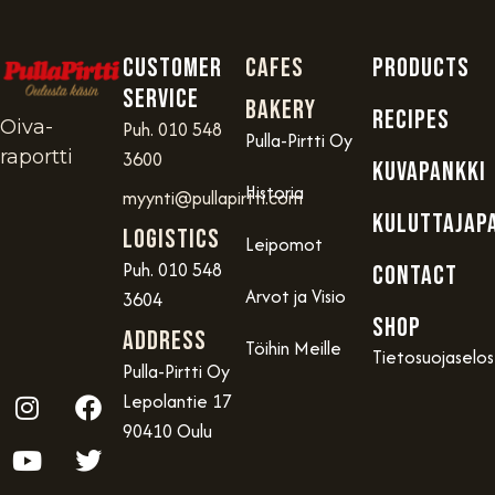
Customer
Cafes
PRODUCTS
service
Bakery
RECIPES
Oiva-
Puh. 010 548
Pulla-Pirtti Oy
raportti
3600
KUVAPANKKI
Historia
myynti@pullapirtti.com
KULUTTAJAP
Logistics
Leipomot
Puh. 010 548
CONTACT
Arvot ja Visio
3604
SHOP
Address
Töihin Meille
Tietosuojaselo
Pulla-Pirtti Oy
Lepolantie 17
90410 Oulu