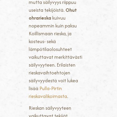
mutta säilyvyys riippuu
useista tekijöistä.
Ohut
ohrarieska
kuivuu
nopeammin kuin paksu
Koillismaan rieska, ja
kosteus- sekä
lämpötilaolosuhteet
vaikuttavat merkittävästi
säilyvyyteen. Erilaisten
rieskavaihtoehtojen
säilyvyydestä voit lukea
lisää
Pulla-Pirtin
rieskavalikoimasta
.
Rieskan säilyvyyteen
vaikuttavat tekijät