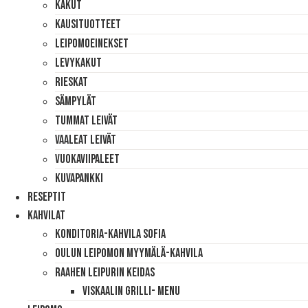
Kakut
Kausituotteet
Leipomoeinekset
Levykakut
Rieskat
Sämpylät
Tummat Leivät
Vaaleat Leivät
Vuokaviipaleet
Kuvapankki
Reseptit
Kahvilat
Konditoria-Kahvila Sofia
Oulun Leipomon Myymälä-Kahvila
Raahen Leipurin Keidas
Viskaalin Grilli- Menu