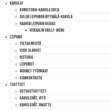
Mene
Kahvilat
sisältöön
Konditoria-Kahvila Sofia
Oulun Leipomon Myymälä-Kahvila
Raahen Leipurin Keidas
Viskaalin Grilli- Menu
Leipomo
Tietoa Meistä
Visio Ja Arvot
Historia
Leipomot
Avoimet Työpaikat
Ajankohtaista
Tuotteet
Uutuustuotteet
Kahvileivät, Irto
Kahvileivät, Pakattu