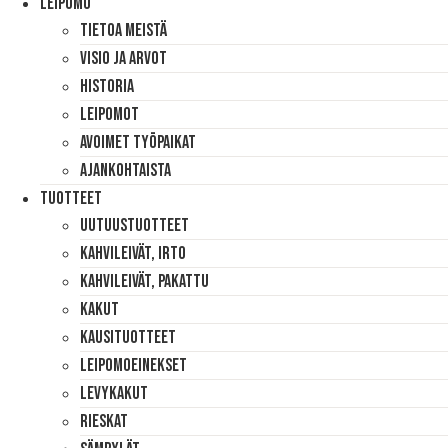
Leipomo
Tietoa Meistä
Visio Ja Arvot
Historia
Leipomot
Avoimet Työpaikat
Ajankohtaista
Tuotteet
Uutuustuotteet
Kahvileivät, Irto
Kahvileivät, Pakattu
Kakut
Kausituotteet
Leipomoeinekset
Levykakut
Rieskat