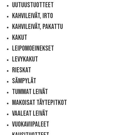
Uutuustuotteet
Kahvileivät, Irto
Kahvileivät, Pakattu
Kakut
Leipomoeinekset
Levykakut
Rieskat
Sämpylät
Tummat Leivät
Makoisat Täytepitkot
Vaaleat Leivät
Vuokaviipaleet