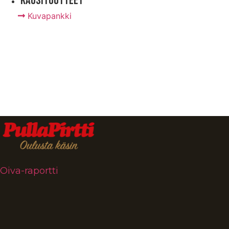
Kausituotteet
Kuvapankki
Oiva-raportti