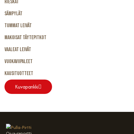
Rieskat
Sämpylät
Tummat Leivät
Makoisat Täytepitkot
Vaaleat Leivät
Vuokaviipaleet
Kausituotteet
Kuvapankki
Oiva-raportti