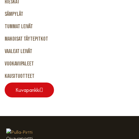
Rieskat
Sämpylät
Tummat Leivät
Makoisat Täytepitkot
Vaaleat Leivät
Vuokaviipaleet
Kausituotteet
Kuvapankki
Oiva-raportti