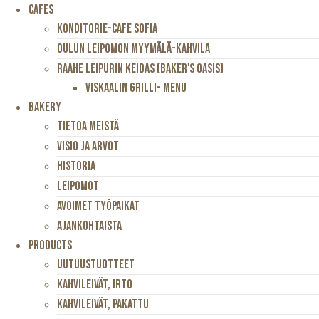
Skip
Cafes
to
Konditorie-Cafe Sofia
content
Oulun Leipomon Myymälä-Kahvila
Raahe Leipurin Keidas (Baker's Oasis)
Viskaalin Grilli- Menu
Bakery
Tietoa Meistä
Visio Ja Arvot
Historia
Leipomot
Avoimet Työpaikat
Ajankohtaista
Products
Uutuustuotteet
Kahvileivät, Irto
Kahvileivät, Pakattu