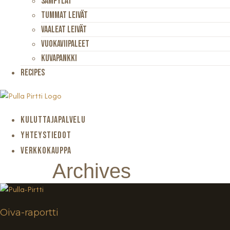
Sämpylät
Tummat Leivät
Vaaleat Leivät
Vuokaviipaleet
Kuvapankki
Recipes
KULUTTAJAPALVELU
YHTEYSTIEDOT
VERKKOKAUPPA
Archives
Oiva-raportti