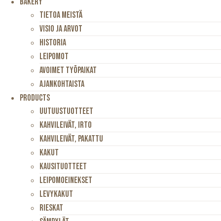
Bakery
Tietoa Meistä
Visio Ja Arvot
Historia
Leipomot
Avoimet Työpaikat
Ajankohtaista
Products
Uutuustuotteet
Kahvileivät, Irto
Kahvileivät, Pakattu
Kakut
Kausituotteet
Leipomoeinekset
Levykakut
Rieskat