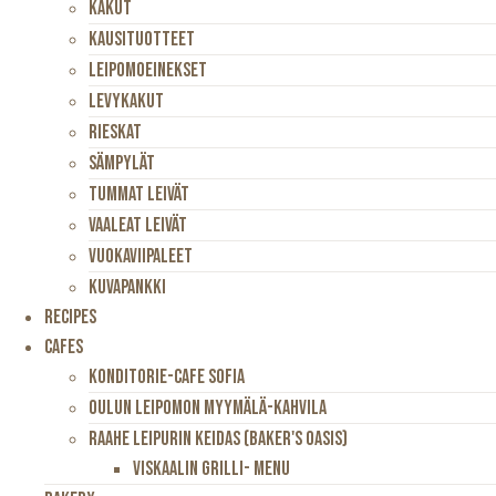
Kakut
Kausituotteet
Leipomoeinekset
Levykakut
Rieskat
Sämpylät
Tummat Leivät
Vaaleat Leivät
Vuokaviipaleet
Kuvapankki
Recipes
Cafes
Konditorie-Cafe Sofia
Oulun Leipomon Myymälä-Kahvila
Raahe Leipurin Keidas (Baker's Oasis)
Viskaalin Grilli- Menu