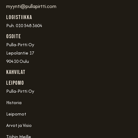
myynti@pullapirtti.com
Logistiikka
Puh. 010 548 3604
OSOITE
Pulla-Pirtti Oy
Lepolantie 17
90410 Oulu
Kahvilat
Leipomo
Pulla-Pirtti Oy
Historia
Leipomot
Arvot ja Visio
Töihin Meille